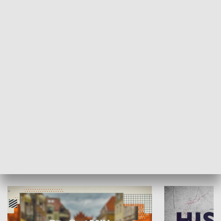
SPOŁECZEŃSTWO
Moje miejsce
Winda region
HISTORIA