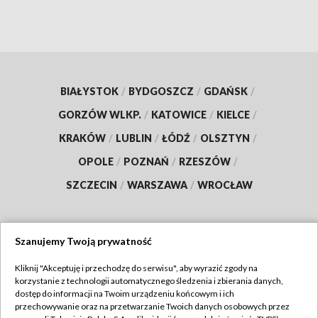
BIAŁYSTOK
/
BYDGOSZCZ
/
GDAŃSK
/
GORZÓW WLKP.
/
KATOWICE
/
KIELCE
/
KRAKÓW
/
LUBLIN
/
ŁÓDŹ
/
OLSZTYN
/
OPOLE
/
POZNAŃ
/
RZESZÓW
/
SZCZECIN
/
WARSZAWA
/
WROCŁAW
Szanujemy Twoją prywatność
Dołącz do nas:
Kliknij "Akceptuję i przechodzę do serwisu", aby wyrazić zgody na
korzystanie z technologii automatycznego śledzenia i zbierania danych,
TVP
dostęp do informacji na Twoim urządzeniu końcowym i ich
Abonament TVP
przechowywanie oraz na przetwarzanie Twoich danych osobowych przez
Regulamin TVP