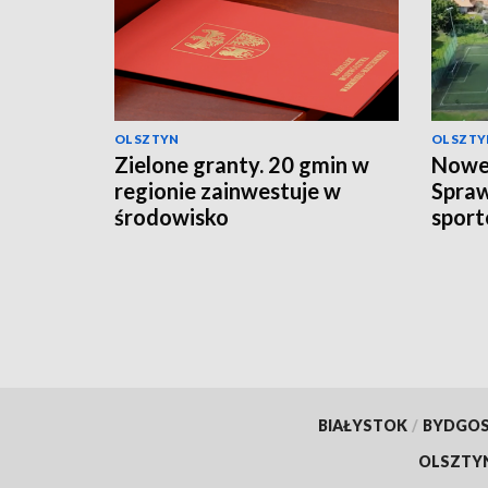
OLSZTYN
OLSZTY
Zielone granty. 20 gmin w
Nowe 
regionie zainwestuje w
Spra
środowisko
sport
BIAŁYSTOK
/
BYDGO
OLSZTY