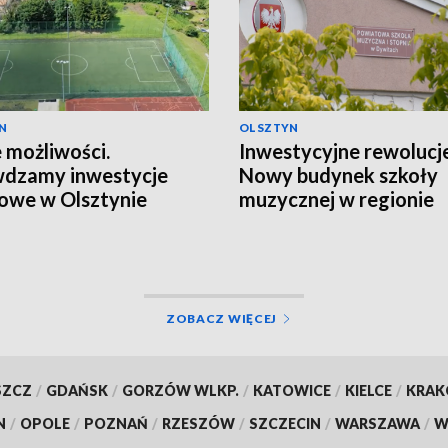
N
OLSZTYN
możliwości.
Inwestycyjne rewolucje
wdzamy inwestycje
Nowy budynek szkoły
owe w Olsztynie
muzycznej w regionie
ZOBACZ WIĘCEJ
SZCZ
/
GDAŃSK
/
GORZÓW WLKP.
/
KATOWICE
/
KIELCE
/
KRA
N
/
OPOLE
/
POZNAŃ
/
RZESZÓW
/
SZCZECIN
/
WARSZAWA
/
W