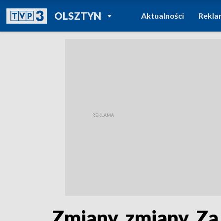
POWRÓT DO
OLSZTYN
Aktualności
Rekla
TVP REGIONY
Zmiany, zmiany. Za