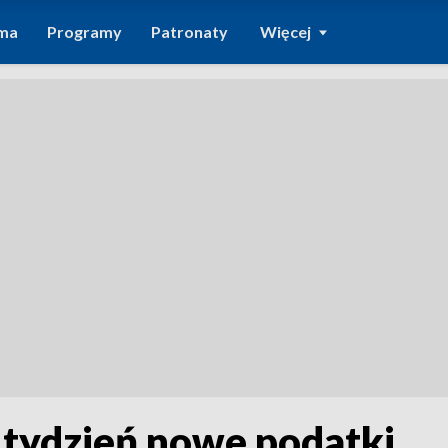
ma
Programy
Patronaty
Więcej
 tydzień nowe podatki