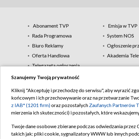
Abonament TVP
Emisja w TVP
Rada Programowa
System NOS
Biuro Reklamy
Ogłoszenie pr
Oferta Handlowa
Akademia Tele
Telegazeta ogłoszenia
Szanujemy Twoją prywatność
Regulamin TVP
Kliknij "Akceptuję i przechodzę do serwisu", aby wyrazić zg
końcowym i ich przechowywanie oraz na przetwarzanie Twoich
z IAB* (1201 firm)
oraz pozostałych
Zaufanych Partnerów T
mierzenia ich skuteczności) i pozostałych, które wskazujemy
Twoje dane osobowe zbierane podczas odwiedzania przez 
takich jak: pliki cookie, sygnalizatory WWW lub innych pod