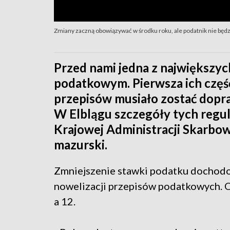
Zmiany zaczną obowiązywać w środku roku, ale podatnik nie będz
Przed nami jedna z największyc
podatkowym. Pierwsza ich część
przepisów musiało zostać dopra
W Elblągu szczegóły tych regul
Krajowej Administracji Skarbo
mazurski.
Zmniejszenie stawki podatku dochodo
nowelizacji przepisów podatkowych. O
a 12.