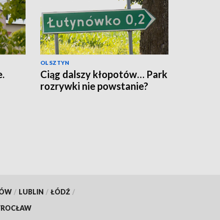
OLSZTYN
.
Ciąg dalszy kłopotów… Park
rozrywki nie powstanie?
KÓW
/
LUBLIN
/
ŁÓDŹ
/
ROCŁAW