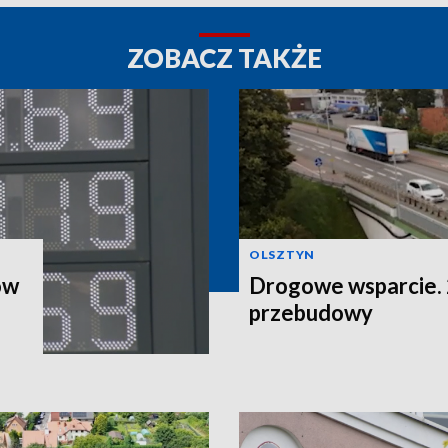
ZOBACZ TAKŻE
OLSZTYN
ów
Drogowe wsparcie. 2
przebudowy