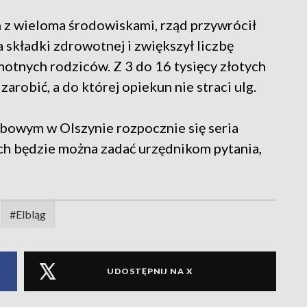
h z wieloma środowiskami, rząd przywrócił
składki zdrowotnej i zwiększył liczbę
motnych rodziców. Z 3 do 16 tysięcy złotych
arobić, a do której opiekun nie straci ulg.
bowym w Olszynie rozpocznie się seria
ch będzie można zadać urzędnikom pytania,
#Elbląg
UDOSTĘPNIJ NA X