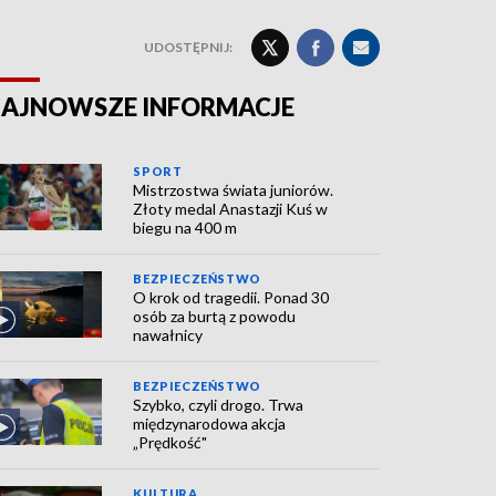
UDOSTĘPNIJ:
AJNOWSZE INFORMACJE
SPORT
Mistrzostwa świata juniorów.
Złoty medal Anastazji Kuś w
biegu na 400 m
BEZPIECZEŃSTWO
O krok od tragedii. Ponad 30
osób za burtą z powodu
nawałnicy
BEZPIECZEŃSTWO
Szybko, czyli drogo. Trwa
międzynarodowa akcja
„Prędkość"
KULTURA