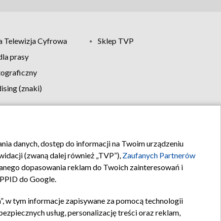
 Telewizja Cyfrowa
Sklep TVP
la prasy
tograficzny
sing (znaki)
klamy
Kontakt
rania danych, dostęp do informacji na Twoim urządzeniu
idacji (zwaną dalej również „TVP”),
Zaufanych Partnerów
anego dopasowania reklam do Twoich zainteresowań i
a PPID do Google.
”, w tym informacje zapisywane za pomocą technologii
zpiecznych usług, personalizację treści oraz reklam,