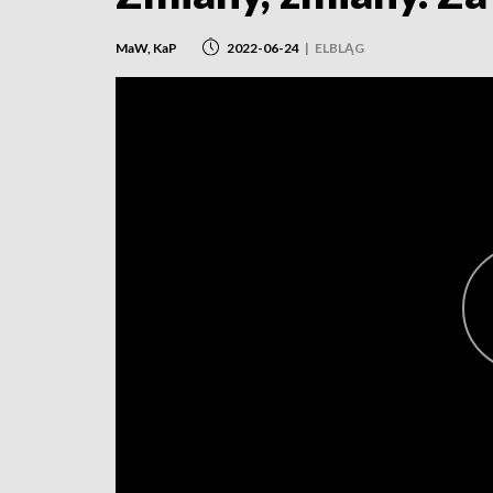
MaW, KaP
2022-06-24
|
ELBLĄG