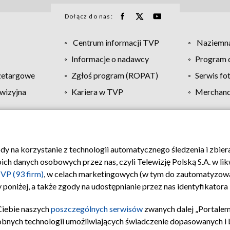
Dołącz do nas:
Centrum informacji TVP
Naziemna
Informacje o nadawcy
Program d
zetargowe
Zgłoś program (ROPAT)
Serwis fo
wizyjna
Kariera w TVP
Merchandi
Polityka prywatności
Moje zgody
Pomoc
Biuro re
ody na korzystanie z technologii automatycznego śledzenia i zbie
 danych osobowych przez nas, czyli Telewizję Polską S.A. w likw
VP (93 firm)
, w celach marketingowych (w tym do zautomatyzow
 poniżej, a także zgody na udostępnianie przez nas identyfikator
Ciebie naszych
poszczególnych serwisów
zwanych dalej „Portalem
obnych technologii umożliwiających świadczenie dopasowanych i be