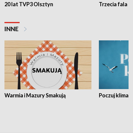
20 lat TVP3 Olsztyn
Trzecia fala -
INNE
Warmia i Mazury Smakują
Poczuj klimat