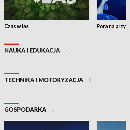
Czas w las
Pora na przyr
NAUKA I EDUKACJA
TECHNIKA I MOTORYZACJA
GOSPODARKA