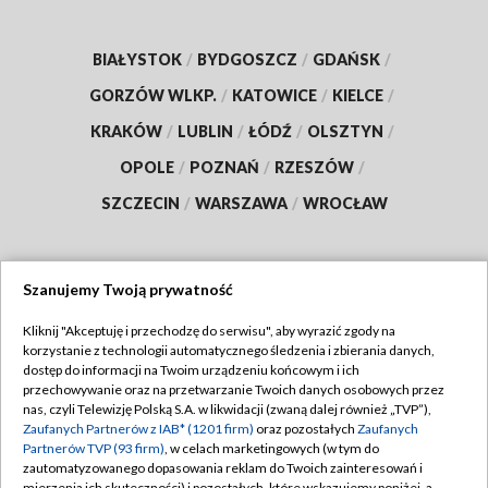
BIAŁYSTOK
/
BYDGOSZCZ
/
GDAŃSK
/
GORZÓW WLKP.
/
KATOWICE
/
KIELCE
/
KRAKÓW
/
LUBLIN
/
ŁÓDŹ
/
OLSZTYN
/
OPOLE
/
POZNAŃ
/
RZESZÓW
/
SZCZECIN
/
WARSZAWA
/
WROCŁAW
Szanujemy Twoją prywatność
Dołącz do nas:
Kliknij "Akceptuję i przechodzę do serwisu", aby wyrazić zgody na
korzystanie z technologii automatycznego śledzenia i zbierania danych,
TVP
dostęp do informacji na Twoim urządzeniu końcowym i ich
Abonament TVP
przechowywanie oraz na przetwarzanie Twoich danych osobowych przez
Regulamin TVP
nas, czyli Telewizję Polską S.A. w likwidacji (zwaną dalej również „TVP”),
Emisja w TVP
Zaufanych Partnerów z IAB* (1201 firm)
oraz pozostałych
Zaufanych
Polityka prywatności
Partnerów TVP (93 firm)
, w celach marketingowych (w tym do
Centrum informacji TVP
Moje zgody
zautomatyzowanego dopasowania reklam do Twoich zainteresowań i
mierzenia ich skuteczności) i pozostałych, które wskazujemy poniżej, a