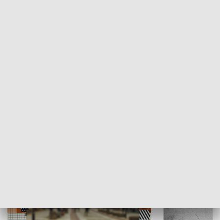
Moje miejsce
Winda region
HISTORIA