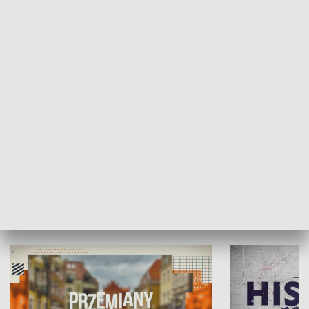
SPOŁECZEŃSTWO
Moje miejsce
Winda region
HISTORIA