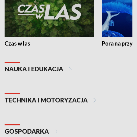
Czas w las
Pora na przyr
NAUKA I EDUKACJA
TECHNIKA I MOTORYZACJA
GOSPODARKA