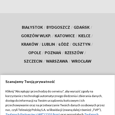
BIAŁYSTOK
/
BYDGOSZCZ
/
GDAŃSK
/
GORZÓW WLKP.
/
KATOWICE
/
KIELCE
/
KRAKÓW
/
LUBLIN
/
ŁÓDŹ
/
OLSZTYN
/
OPOLE
/
POZNAŃ
/
RZESZÓW
/
SZCZECIN
/
WARSZAWA
/
WROCŁAW
Szanujemy Twoją prywatność
Dołącz do nas:
Kliknij "Akceptuję i przechodzę do serwisu", aby wyrazić zgody na
korzystanie z technologii automatycznego śledzenia i zbierania danych,
TVP
dostęp do informacji na Twoim urządzeniu końcowym i ich
Abonament TVP
przechowywanie oraz na przetwarzanie Twoich danych osobowych przez
Regulamin TVP
nas, czyli Telewizję Polską S.A. w likwidacji (zwaną dalej również „TVP”),
Emisja w TVP
Zaufanych Partnerów z IAB* (1201 firm)
oraz pozostałych
Zaufanych
Polityka prywatności