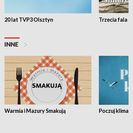
20 lat TVP3 Olsztyn
Trzecia fala -
INNE
Warmia i Mazury Smakują
Poczuj klimat