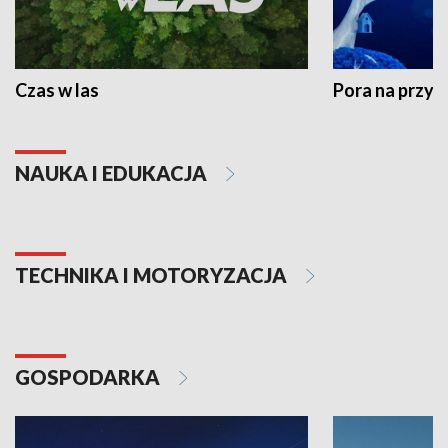
Czas w las
Pora na przyr
NAUKA I EDUKACJA
TECHNIKA I MOTORYZACJA
GOSPODARKA