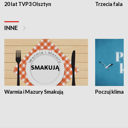
20 lat TVP3 Olsztyn
Trzecia fala -
INNE
Warmia i Mazury Smakują
Poczuj klimat