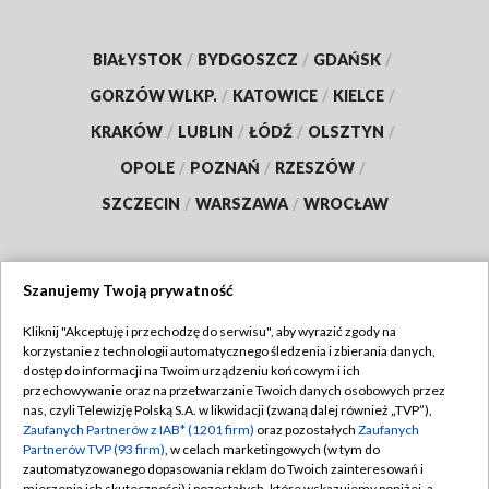
BIAŁYSTOK
/
BYDGOSZCZ
/
GDAŃSK
/
GORZÓW WLKP.
/
KATOWICE
/
KIELCE
/
KRAKÓW
/
LUBLIN
/
ŁÓDŹ
/
OLSZTYN
/
OPOLE
/
POZNAŃ
/
RZESZÓW
/
SZCZECIN
/
WARSZAWA
/
WROCŁAW
Szanujemy Twoją prywatność
Dołącz do nas:
Kliknij "Akceptuję i przechodzę do serwisu", aby wyrazić zgody na
korzystanie z technologii automatycznego śledzenia i zbierania danych,
TVP
dostęp do informacji na Twoim urządzeniu końcowym i ich
Abonament TVP
przechowywanie oraz na przetwarzanie Twoich danych osobowych przez
Regulamin TVP
nas, czyli Telewizję Polską S.A. w likwidacji (zwaną dalej również „TVP”),
Emisja w TVP
Zaufanych Partnerów z IAB* (1201 firm)
oraz pozostałych
Zaufanych
Polityka prywatności
Partnerów TVP (93 firm)
, w celach marketingowych (w tym do
Centrum informacji TVP
Moje zgody
zautomatyzowanego dopasowania reklam do Twoich zainteresowań i
mierzenia ich skuteczności) i pozostałych, które wskazujemy poniżej, a