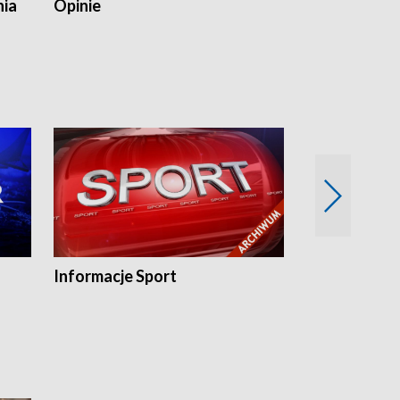
nia
Opinie
Opinie Elblą
Informacje Sport
Flesz sport