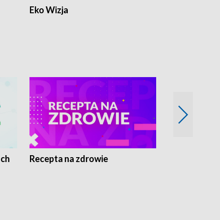
Eko Wizja
ach
Recepta na zdrowie
Wybieram z