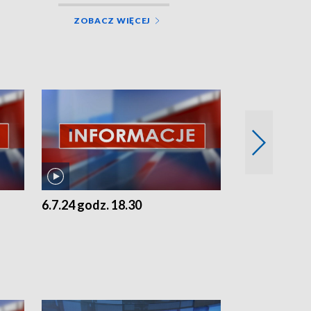
ZOBACZ WIĘCEJ
6.7.24 godz. 18.30
5.7.24 godz. 