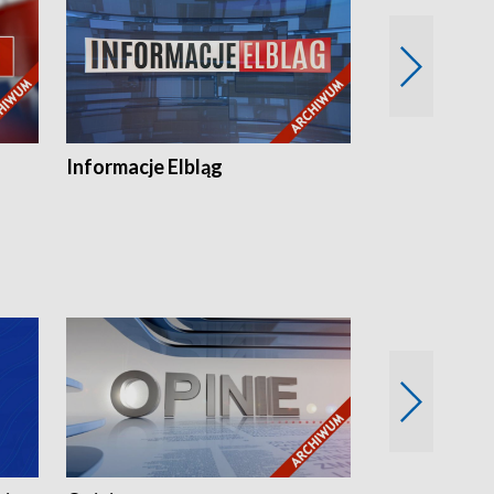
Informacje Elbląg
Wstaje nowy