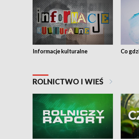
Informacje kulturalne
Co gdzi
ROLNICTWO I WIEŚ