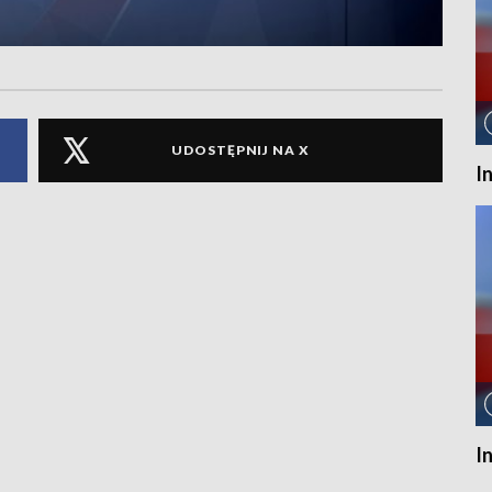
UDOSTĘPNIJ NA X
I
I