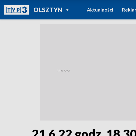
POWRÓT DO
OLSZTYN
Aktualności
Rekla
TVP REGIONY
21.6.22 godz. 18.3