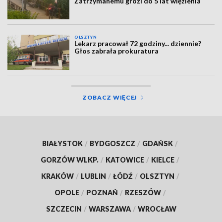
Zatrzymanemu grozi do 5 lat więzienia
OLSZTYN
Lekarz pracował 72 godziny... dziennie?
Głos zabrała prokuratura
ZOBACZ WIĘCEJ
BIAŁYSTOK
/
BYDGOSZCZ
/
GDAŃSK
/
GORZÓW WLKP.
/
KATOWICE
/
KIELCE
/
KRAKÓW
/
LUBLIN
/
ŁÓDŹ
/
OLSZTYN
/
OPOLE
/
POZNAŃ
/
RZESZÓW
/
SZCZECIN
/
WARSZAWA
/
WROCŁAW