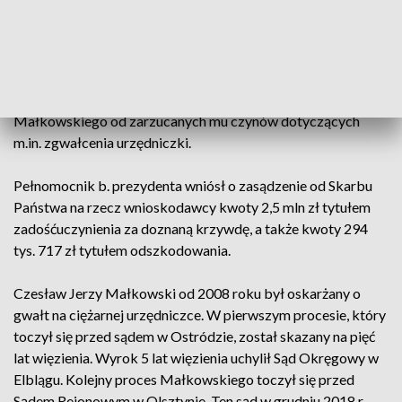
Sprawa dotyczyła wniosku o odszkodowanie i
zadośćuczynienie za niesłuszne zatrzymanie i tymczasowe
aresztowanie w sprawie karnej, w której zapadły
prawomocne orzeczenia uniewinniające Czesława
Małkowskiego od zarzucanych mu czynów dotyczących
m.in. zgwałcenia urzędniczki.
Pełnomocnik b. prezydenta wniósł o zasądzenie od Skarbu
Państwa na rzecz wnioskodawcy kwoty 2,5 mln zł tytułem
zadośćuczynienia za doznaną krzywdę, a także kwoty 294
tys. 717 zł tytułem odszkodowania.
Czesław Jerzy Małkowski od 2008 roku był oskarżany o
gwałt na ciężarnej urzędniczce. W pierwszym procesie, który
toczył się przed sądem w Ostródzie, został skazany na pięć
lat więzienia. Wyrok 5 lat więzienia uchylił Sąd Okręgowy w
Elblągu. Kolejny proces Małkowskiego toczył się przed
Sądem Rejonowym w Olsztynie. Ten sąd w grudniu 2018 r.