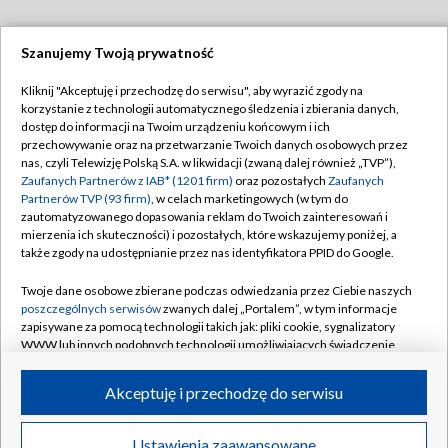
Szanujemy Twoją prywatność
Dołącz do nas:
Kliknij "Akceptuję i przechodzę do serwisu", aby wyrazić zgody na
korzystanie z technologii automatycznego śledzenia i zbierania danych,
TVP
dostęp do informacji na Twoim urządzeniu końcowym i ich
Abonament TVP
przechowywanie oraz na przetwarzanie Twoich danych osobowych przez
Regulamin TVP
nas, czyli Telewizję Polską S.A. w likwidacji (zwaną dalej również „TVP”),
Emisja w TVP
Polityka prywatności
Zaufanych Partnerów z IAB* (1201 firm)
oraz pozostałych
Zaufanych
Partnerów TVP (93 firm)
, w celach marketingowych (w tym do
Centrum informacji TVP
Moje zgody
zautomatyzowanego dopasowania reklam do Twoich zainteresowań i
mierzenia ich skuteczności) i pozostałych, które wskazujemy poniżej, a
Naziemna Telewizja Cyfrowa
Pomoc
także zgody na udostępnianie przez nas identyfikatora PPID do Google.
Sklep TVP
Biuro reklamy
Twoje dane osobowe zbierane podczas odwiedzania przez Ciebie naszych
Rada Programowa
Kontakt
poszczególnych serwisów
zwanych dalej „Portalem”, w tym informacje
zapisywane za pomocą technologii takich jak: pliki cookie, sygnalizatory
System NOS
WWW lub innych podobnych technologii umożliwiających świadczenie
dopasowanych i bezpiecznych usług, personalizację treści oraz reklam,
Informacje o nadawcy
Kanały
udostępnianie funkcji mediów społecznościowych oraz analizowanie
Akceptuję i przechodzę do serwisu
ruchu w Internecie.
Program dla prasy
©2026 Telewizja Polska S.A. w likwidacji
Biuro Reklamy
Twoje dane osobowe zbierane podczas odwiedzania przez Ciebie
Ustawienia zaawansowane