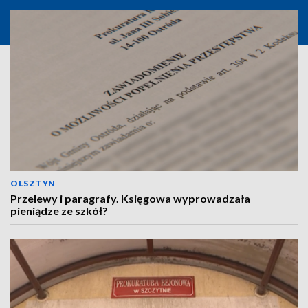
OLSZTYN
Przelewy i paragrafy. Księgowa wyprowadzała
pieniądze ze szkół?