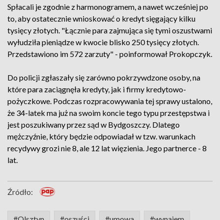
Spłacali je zgodnie z harmonogramem, a nawet wcześniej po
to, aby ostatecznie wnioskować o kredyt sięgający kilku
tysięcy złotych. "Łącznie para zajmująca się tymi oszustwami
wyłudziła pieniądze w kwocie blisko 250 tysięcy złotych.
Przedstawiono im 572 zarzuty" - poinformował Prokopczyk.
Do policji zgłaszały się zarówno pokrzywdzone osoby, na
które para zaciągnęła kredyty, jak i firmy kredytowo-
pożyczkowe. Podczas rozpracowywania tej sprawy ustalono,
że 34-latek ma już na swoim koncie tego typu przestępstwa i
jest poszukiwany przez sąd w Bydgoszczy. Dlatego
mężczyźnie, który będzie odpowiadał w tzw. warunkach
recydywy grozi nie 8, ale 12 lat więzienia. Jego partnerce - 8
lat.
Źródło:
#Olsztyn
#oszuści
#umowa
#wynajem