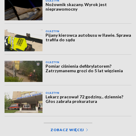
OLSZTYN
Nożownik skazany. Wyrok jest
nieprawomocny
OLSZTYN
Pijany kierowca autobusu w Iławie. Sprawa
trafiła do sądu
OLSZTYN
Pomiar ciśnienia defibrylatorem?
Zatrzymanemu grozi do 5 lat więzienia
OLSZTYN
Lekarz pracował 72 godziny... dziennie?
Głos zabrała prokuratura
ZOBACZ WIĘCEJ