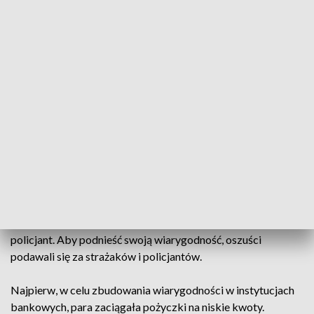
poinformował, że oskarżeni posługiwali się dokumentami
tożsamości należącymi do przypadkowo poznanych osób.
"Nawiązywali kontakty towarzyskie, a nawet podawali dane
najbliższych członków swojej rodziny" - powiedział policjant.
Przyznał, że 28-latka nawiązywała z mężczyznami
towarzyskie relacje wyłącznie po to, by wyłudzić od nich
dane, na podstawie których mogła zaciągnąć pożyczkę. Para
oferowała też w internecie wynajem mieszkania (które sama
wynajmowała) tylko po to, by zawrzeć z zainteresowanymi
osobami umowę.
"Brali zaliczki, spisywali umowę, a po kilku dniach
wypowiadali tę umowę. Zaliczki oddawali, ale na podstawie
posiadanych danych osobowych brali pożyczki" - przyznał
policjant. Aby podnieść swoją wiarygodność, oszuści
podawali się za strażaków i policjantów.
Najpierw, w celu zbudowania wiarygodności w instytucjach
bankowych, para zaciągała pożyczki na niskie kwoty.