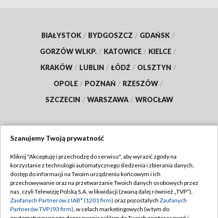
BIAŁYSTOK
/
BYDGOSZCZ
/
GDAŃSK
/
GORZÓW WLKP.
/
KATOWICE
/
KIELCE
/
KRAKÓW
/
LUBLIN
/
ŁÓDŹ
/
OLSZTYN
/
OPOLE
/
POZNAŃ
/
RZESZÓW
/
SZCZECIN
/
WARSZAWA
/
WROCŁAW
Szanujemy Twoją prywatność
Dołącz do nas:
Kliknij "Akceptuję i przechodzę do serwisu", aby wyrazić zgody na
korzystanie z technologii automatycznego śledzenia i zbierania danych,
TVP
dostęp do informacji na Twoim urządzeniu końcowym i ich
Abonament TVP
przechowywanie oraz na przetwarzanie Twoich danych osobowych przez
Regulamin TVP
nas, czyli Telewizję Polską S.A. w likwidacji (zwaną dalej również „TVP”),
Emisja w TVP
Polityka prywatności
Zaufanych Partnerów z IAB* (1201 firm)
oraz pozostałych
Zaufanych
Partnerów TVP (93 firm)
, w celach marketingowych (w tym do
Centrum informacji TVP
Moje zgody
zautomatyzowanego dopasowania reklam do Twoich zainteresowań i