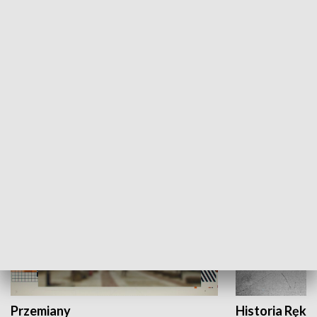
Moje miejsce
Winda region
HISTORIA
Przemiany
Historia Ręką