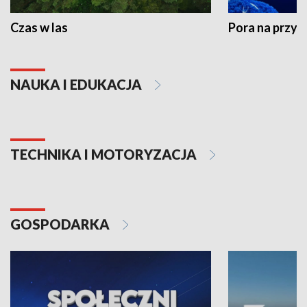
Czas w las
Pora na przyr
NAUKA I EDUKACJA
TECHNIKA I MOTORYZACJA
GOSPODARKA