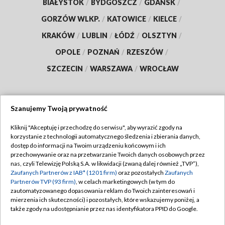
BIAŁYSTOK
/
BYDGOSZCZ
/
GDAŃSK
/
GORZÓW WLKP.
/
KATOWICE
/
KIELCE
/
KRAKÓW
/
LUBLIN
/
ŁÓDŹ
/
OLSZTYN
/
OPOLE
/
POZNAŃ
/
RZESZÓW
/
SZCZECIN
/
WARSZAWA
/
WROCŁAW
Szanujemy Twoją prywatność
Dołącz do nas:
Kliknij "Akceptuję i przechodzę do serwisu", aby wyrazić zgody na
korzystanie z technologii automatycznego śledzenia i zbierania danych,
TVP
dostęp do informacji na Twoim urządzeniu końcowym i ich
Abonament TVP
przechowywanie oraz na przetwarzanie Twoich danych osobowych przez
Regulamin TVP
nas, czyli Telewizję Polską S.A. w likwidacji (zwaną dalej również „TVP”),
Emisja w TVP
Zaufanych Partnerów z IAB* (1201 firm)
oraz pozostałych
Zaufanych
Polityka prywatności
Partnerów TVP (93 firm)
, w celach marketingowych (w tym do
Centrum informacji TVP
Moje zgody
zautomatyzowanego dopasowania reklam do Twoich zainteresowań i
mierzenia ich skuteczności) i pozostałych, które wskazujemy poniżej, a
Naziemna Telewizja Cyfrowa
Pomoc
także zgody na udostępnianie przez nas identyfikatora PPID do Google.
Sklep TVP
Biuro reklamy