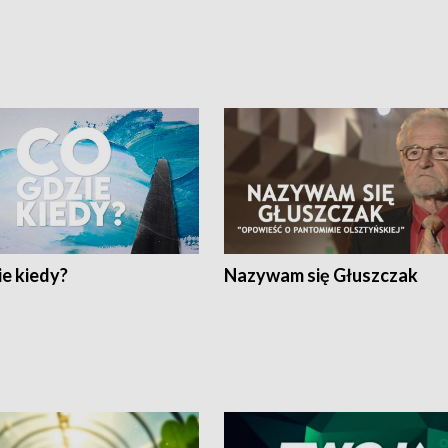
e kiedy?
Nazywam się Głuszczak