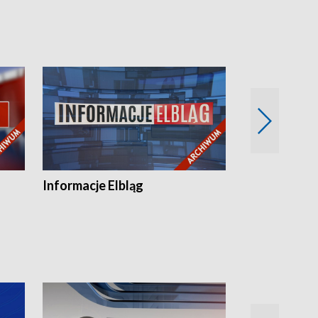
Informacje Elbląg
Wstaje nowy