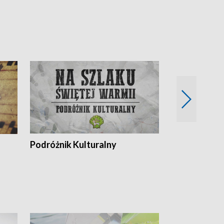
Podróżnik Kulturalny
Okolice Szla