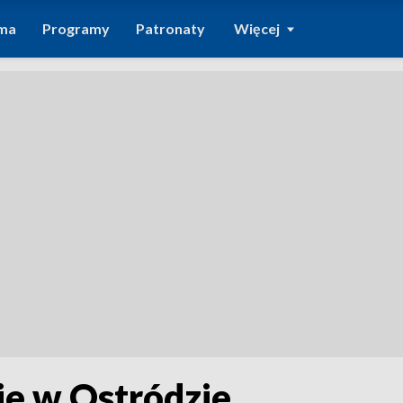
ma
Programy
Patronaty
Więcej
e w Ostródzie