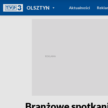
POWRÓT DO
OLSZTYN
Aktualności
Rekla
TVP REGIONY
Branżowe spotkani