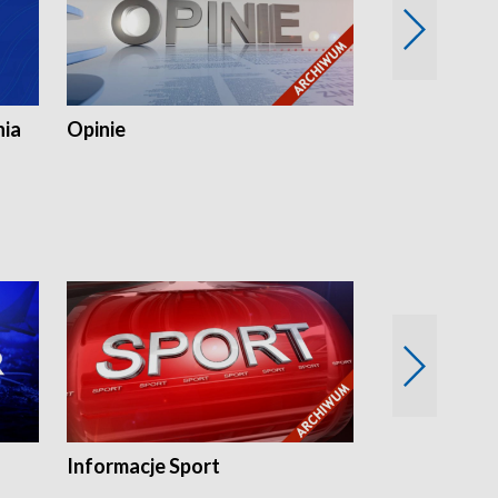
nia
Opinie
Opinie Elblą
Informacje Sport
Flesz sport