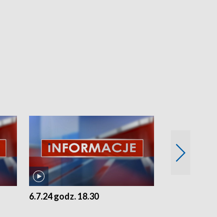
6.7.24 godz. 18.30
5.7.24 godz. 