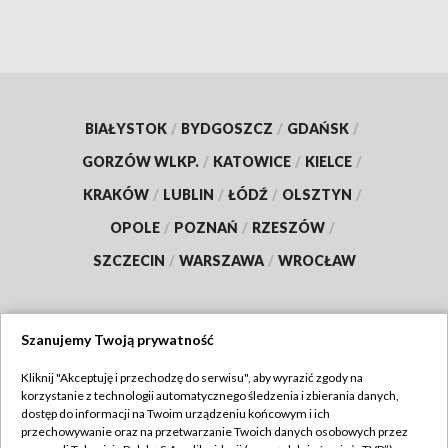
BIAŁYSTOK
/
BYDGOSZCZ
/
GDAŃSK
/
GORZÓW WLKP.
/
KATOWICE
/
KIELCE
/
KRAKÓW
/
LUBLIN
/
ŁÓDŹ
/
OLSZTYN
/
OPOLE
/
POZNAŃ
/
RZESZÓW
/
SZCZECIN
/
WARSZAWA
/
WROCŁAW
Szanujemy Twoją prywatność
Dołącz do nas:
Kliknij "Akceptuję i przechodzę do serwisu", aby wyrazić zgody na
korzystanie z technologii automatycznego śledzenia i zbierania danych,
TVP
dostęp do informacji na Twoim urządzeniu końcowym i ich
Abonament TVP
przechowywanie oraz na przetwarzanie Twoich danych osobowych przez
Regulamin TVP