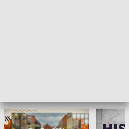
SPOŁECZEŃSTWO
Moje miejsce
Winda region
HISTORIA