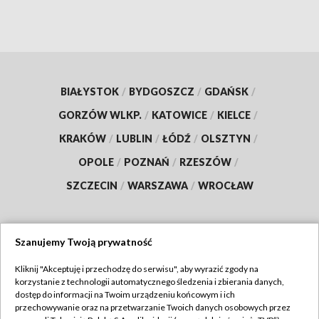
BIAŁYSTOK
/
BYDGOSZCZ
/
GDAŃSK
/
GORZÓW WLKP.
/
KATOWICE
/
KIELCE
/
KRAKÓW
/
LUBLIN
/
ŁÓDŹ
/
OLSZTYN
/
OPOLE
/
POZNAŃ
/
RZESZÓW
/
SZCZECIN
/
WARSZAWA
/
WROCŁAW
Szanujemy Twoją prywatność
Dołącz do nas:
Kliknij "Akceptuję i przechodzę do serwisu", aby wyrazić zgody na
korzystanie z technologii automatycznego śledzenia i zbierania danych,
TVP
dostęp do informacji na Twoim urządzeniu końcowym i ich
Abonament TVP
przechowywanie oraz na przetwarzanie Twoich danych osobowych przez
Regulamin TVP