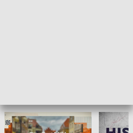
SPOŁECZEŃSTWO
Moje miejsce
Winda region
HISTORIA