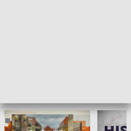
SPOŁECZEŃSTWO
Moje miejsce
Winda region
HISTORIA