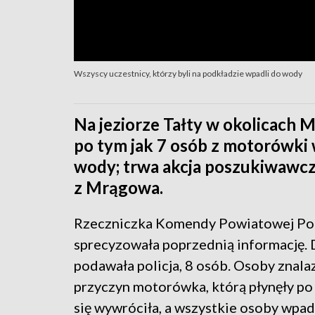
Wszyscy uczestnicy, którzy byli na podkładzie wpadli do wody
Na jeziorze Tałty w okolicach 
po tym jak 7 osób z motorówki 
wody; trwa akcja poszukiwawcza
z Mrągowa.
Rzeczniczka Komendy Powiatowej Polic
sprecyzowała poprzednią informację. D
podawała policja, 8 osób. Osoby znalaz
przyczyn motorówka, którą płynęły po 
się wywróciła, a wszystkie osoby wpad