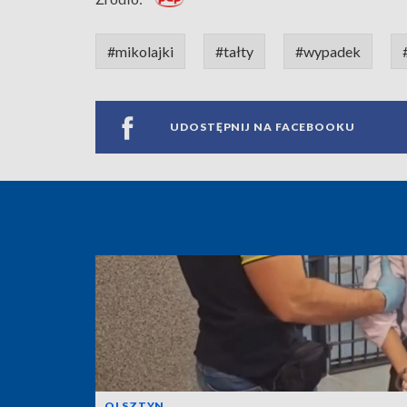
#mikolajki
#tałty
#wypadek
UDOSTĘPNIJ NA FACEBOOKU
OLSZTYN