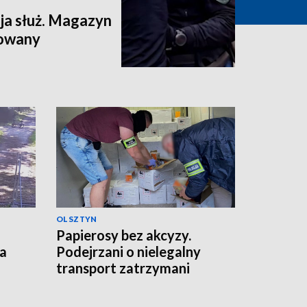
a służ. Magazyn
dowany
OLSZTYN
Papierosy bez akcyzy.
ka
Podejrzani o nielegalny
transport zatrzymani