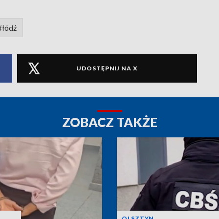
#łódź
UDOSTĘPNIJ NA X
ZOBACZ TAKŻE
OLSZTYN