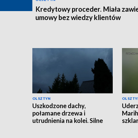
Kredytowy proceder. Miała zawi
umowy bez wiedzy klientów
OLSZTYN
OLSZTY
Uszkodzone dachy,
Uderz
połamane drzewa i
Marih
utrudnienia na kolei. Silne
szkla
burze nad regionem