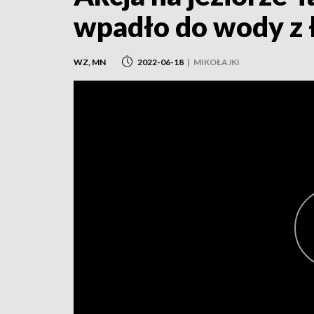
wpadło do wody z 
WZ, MN
2022-06-18
|
MIKOŁAJKI