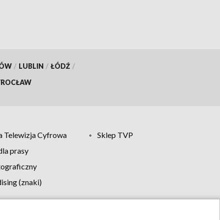
KÓW
/
LUBLIN
/
ŁÓDŹ
/
ROCŁAW
 Telewizja Cyfrowa
Sklep TVP
la prasy
tograficzny
sing (znaki)