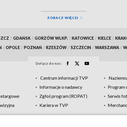
ZOBACZ WIĘCEJ
SZCZ
/
GDAŃSK
/
GORZÓW WLKP.
/
KATOWICE
/
KIELCE
/
KRA
N
/
OPOLE
/
POZNAŃ
/
RZESZÓW
/
SZCZECIN
/
WARSZAWA
/
W
Dołącz do nas:
Centrum informacji TVP
Naziemna
Informacje o nadawcy
Program d
zetargowe
Zgłoś program (ROPAT)
Serwis fo
wizyjna
Kariera w TVP
Merchandi