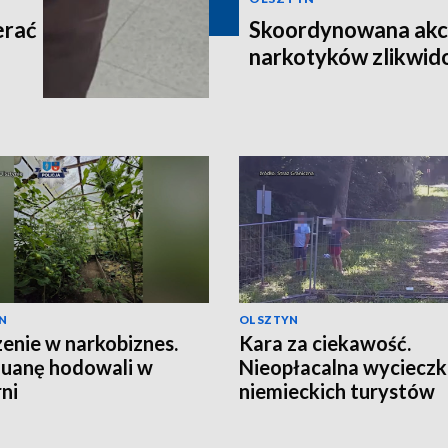
erać
Skoordynowana akcj
narkotyków zlikwi
N
OLSZTYN
enie w narkobiznes.
Kara za ciekawość.
uanę hodowali w
Nieopłacalna wyciecz
rni
niemieckich turystów