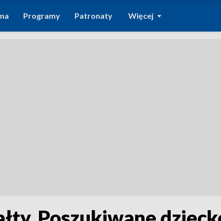
ma
Programy
Patronaty
Więcej
Tałty. Poszukiwane dzieck