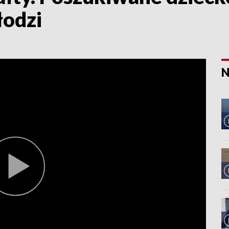
łodzi
N