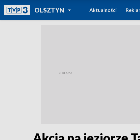
POWRÓT DO
OLSZTYN
Aktualności
Rekla
TVP REGIONY
Akcja na jeziorze 