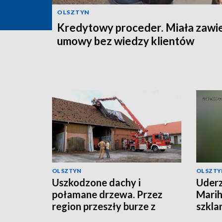
OLSZTYN
Kredytowy proceder. Miała zawi
umowy bez wiedzy klientów
OLSZTYN
OLSZTY
Uszkodzone dachy i
Uderz
połamane drzewa. Przez
Marih
region przeszły burze z
szkla
gradem