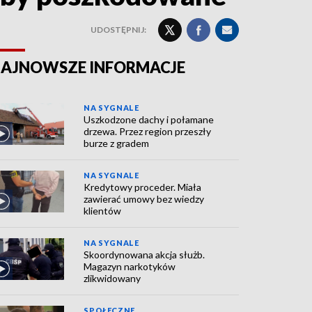
UDOSTĘPNIJ:
AJNOWSZE INFORMACJE
NA SYGNALE
Uszkodzone dachy i połamane
drzewa. Przez region przeszły
burze z gradem
NA SYGNALE
Kredytowy proceder. Miała
zawierać umowy bez wiedzy
klientów
NA SYGNALE
Skoordynowana akcja służb.
Magazyn narkotyków
zlikwidowany
SPOŁECZNE