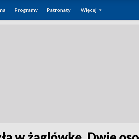
ma
Programy
Patronaty
Więcej
ła w żaglówkę. Dwie os