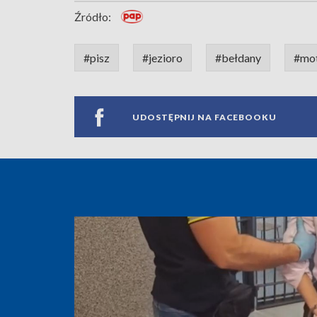
Źródło:
#pisz
#jezioro
#bełdany
#mo
UDOSTĘPNIJ NA FACEBOOKU