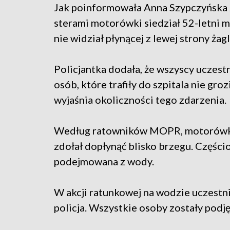
Jak poinformowała Anna Szypczyńska 
sterami motorówki siedział 52-letni mi
nie widział płynącej z lewej strony żag
Policjantka dodała, że wszyscy uczestn
osób, które trafiły do szpitala nie gro
wyjaśnia okoliczności tego zdarzenia.
Według ratowników MOPR, motorówka p
zdołał dopłynąć blisko brzegu. Częśc
podejmowana z wody.
W akcji ratunkowej na wodzie uczestni
policja. Wszystkie osoby zostały podję