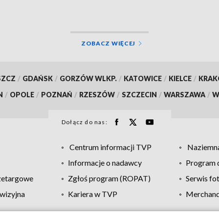
ZOBACZ WIĘCEJ
SZCZ
/
GDAŃSK
/
GORZÓW WLKP.
/
KATOWICE
/
KIELCE
/
KRA
N
/
OPOLE
/
POZNAŃ
/
RZESZÓW
/
SZCZECIN
/
WARSZAWA
/
W
Dołącz do nas:
Centrum informacji TVP
Naziemna
Informacje o nadawcy
Program d
zetargowe
Zgłoś program (ROPAT)
Serwis fo
wizyjna
Kariera w TVP
Merchandi