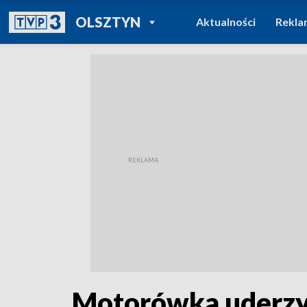
POWRÓT DO
OLSZTYN
Aktualności
Rekla
TVP REGIONY
Motorówka uderzy