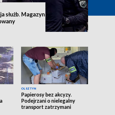
a służb. Magazyn
dowany
OLSZTYN
Papierosy bez akcyzy.
ka
Podejrzani o nielegalny
transport zatrzymani