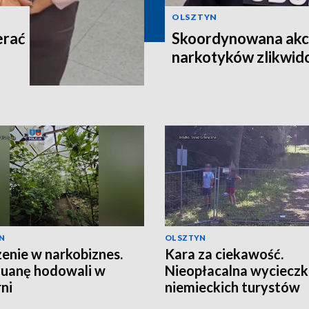
OLSZTYN
erać
Skoordynowana akcj
narkotyków zlikwi
N
OLSZTYN
enie w narkobiznes.
Kara za ciekawość.
uanę hodowali w
Nieopłacalna wyciecz
rni
niemieckich turystów