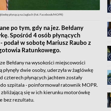
glówkę płynącą na żaglach (fot. Facebook/MOPR)
ne po tym, gdy na jez. Bełdany
kę. Spośród 4 osób płynących
a - podał w sobotę Mariusz Raubo z
gotowia Ratunkowego.
rze Bełdany na wysokości miejscowości
 płynęły dwie osoby, uderzyła w żaglówkę
d czterech płynących jachtem zostały
 do szpitala - poinformował ratownik MOPR.
i zbliżającą się w ich kierunku motorówkę
le bez rezultatu.