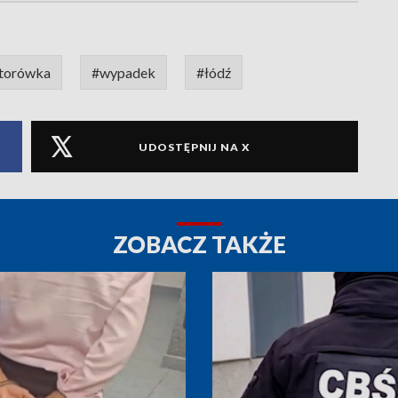
torówka
#wypadek
#łódź
UDOSTĘPNIJ NA X
ZOBACZ TAKŻE