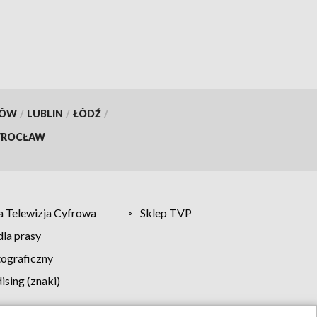
KÓW
/
LUBLIN
/
ŁÓDŹ
/
ROCŁAW
 Telewizja Cyfrowa
Sklep TVP
la prasy
tograficzny
sing (znaki)