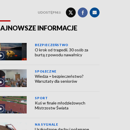
UDOSTĘPNIJ:
AJNOWSZE INFORMACJE
BEZPIECZEŃSTWO
O krok od tragedii. 30 osób za
burtą z powodu nawałnicy
SPOŁECZNE
Wiedza = bezpieczeństwo?
Warsztaty dla seniorów
SPORT
Kuś w finale młodzieżowych
Mistrzostw Świata
NA SYGNALE
Uszkodzone dachy i połamane