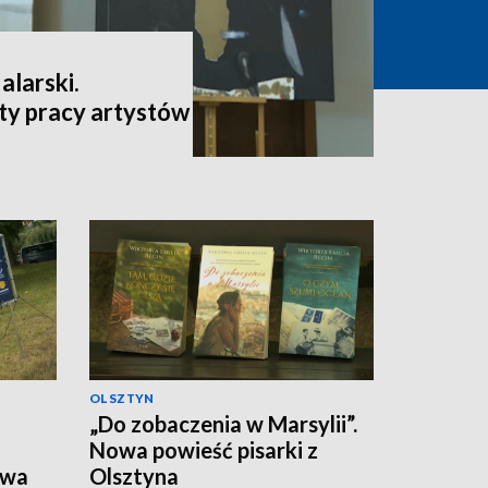
larski.
y pracy artystów
OLSZTYN
„Do zobaczenia w Marsylii”.
Nowa powieść pisarki z
twa
Olsztyna