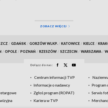
Warmińsko-Mazurskie
ZOBACZ WIĘCEJ
SZCZ
/
GDAŃSK
/
GORZÓW WLKP.
/
KATOWICE
/
KIELCE
/
KRA
N
/
OPOLE
/
POZNAŃ
/
RZESZÓW
/
SZCZECIN
/
WARSZAWA
/
W
Dołącz do nas:
Centrum informacji TVP
Naziemna
Informacje o nadawcy
Program d
zetargowe
Zgłoś program (ROPAT)
Serwis fo
wizyjna
Kariera w TVP
Merchandi