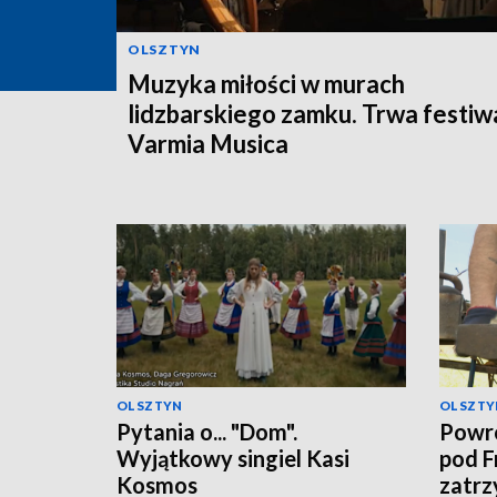
OLSZTYN
Muzyka miłości w murach
lidzbarskiego zamku. Trwa festiw
Varmia Musica
OLSZTYN
OLSZTY
Pytania o... "Dom".
Powró
Wyjątkowy singiel Kasi
pod F
Kosmos
zatrz