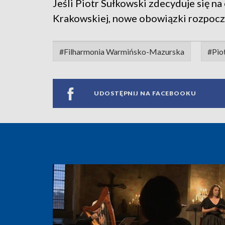
Jeśli Piotr Sułkowski zdecyduje się n
Krakowskiej, nowe obowiązki rozpoczn
#Filharmonia Warmińsko-Mazurska
#Pio
UDOSTĘPNIJ NA FACEBOOKU