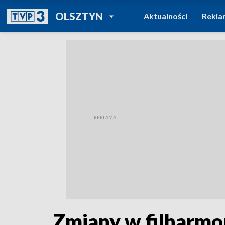
POWRÓT DO
OLSZTYN
Aktualności
Rekla
TVP REGIONY
Zmiany w filharmo