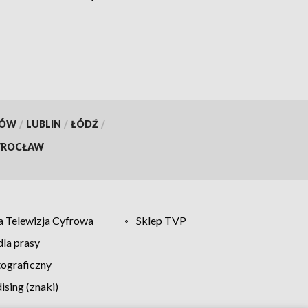
go
KÓW
/
LUBLIN
/
ŁÓDŹ
/
ROCŁAW
 Telewizja Cyfrowa
Sklep TVP
la prasy
tograficzny
sing (znaki)