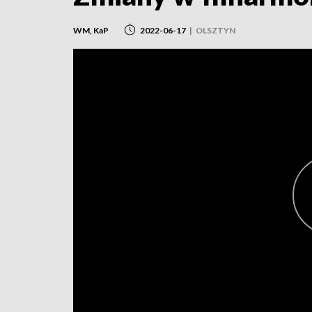
WM, KaP
2022-06-17
|
OLSZTYN