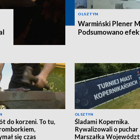
OLSZTYN
Warmiński Plener Ma
al
Podsumowano efekt
N
OLSZTYN
t do korzeni. To tu,
Śladami Kopernika.
romborkiem,
Rywalizowali o puchar
ymał się czas
Marszałka Wojewódz