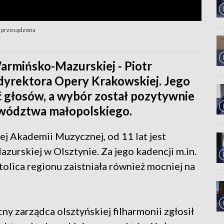
k przesądzona
armińsko-Mazurskiej - Piotr
 dyrektora Opery Krakowskiej. Jego
 głosów, a wybór został pozytywnie
ewództwa małopolskiego.
j Akademii Muzycznej, od 11 lat jest
urskiej w Olsztynie. Za jego kadencji m.in.
olica regionu zaistniała również mocniej na
y zarządca olsztyńskiej filharmonii zgłosił