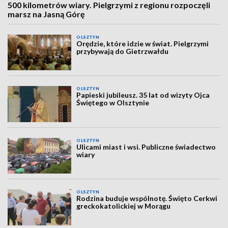
500 kilometrów wiary. Pielgrzymi z regionu rozpoczęli
marsz na Jasną Górę
OLSZTYN
Orędzie, które idzie w świat. Pielgrzymi
przybywają do Gietrzwałdu
OLSZTYN
Papieski jubileusz. 35 lat od wizyty Ojca
Świętego w Olsztynie
OLSZTYN
Ulicami miast i wsi. Publiczne świadectwo
wiary
OLSZTYN
Rodzina buduje wspólnotę. Święto Cerkwi
greckokatolickiej w Morągu