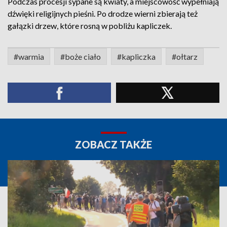
Podczas procesji sypane są kwiaty, a miejscowość wypełniają
dźwięki religijnych pieśni. Po drodze wierni zbierają też
gałązki drzew, które rosną w pobliżu kapliczek.
#warmia
#boże ciało
#kapliczka
#ołtarz
ZOBACZ TAKŻE