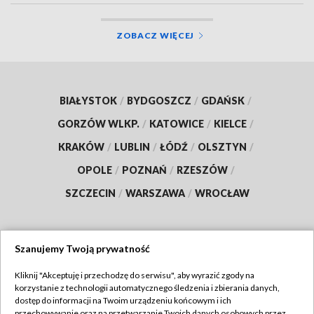
ZOBACZ WIĘCEJ
BIAŁYSTOK
/
BYDGOSZCZ
/
GDAŃSK
/
GORZÓW WLKP.
/
KATOWICE
/
KIELCE
/
KRAKÓW
/
LUBLIN
/
ŁÓDŹ
/
OLSZTYN
/
OPOLE
/
POZNAŃ
/
RZESZÓW
/
SZCZECIN
/
WARSZAWA
/
WROCŁAW
Szanujemy Twoją prywatność
Dołącz do nas:
Kliknij "Akceptuję i przechodzę do serwisu", aby wyrazić zgody na
korzystanie z technologii automatycznego śledzenia i zbierania danych,
TVP
dostęp do informacji na Twoim urządzeniu końcowym i ich
Abonament TVP
przechowywanie oraz na przetwarzanie Twoich danych osobowych przez