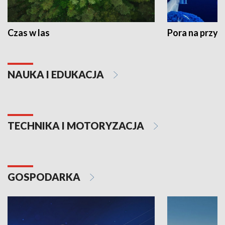
Czas w las
Pora na przyr
NAUKA I EDUKACJA
TECHNIKA I MOTORYZACJA
GOSPODARKA