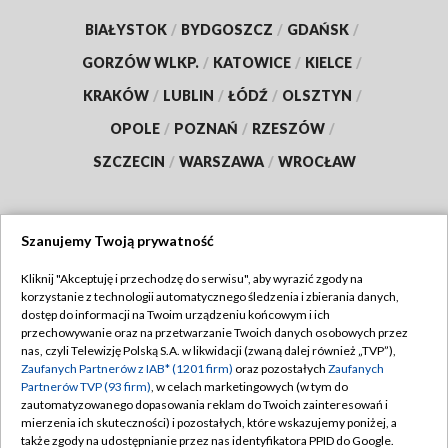
BIAŁYSTOK
/
BYDGOSZCZ
/
GDAŃSK
/
GORZÓW WLKP.
/
KATOWICE
/
KIELCE
/
KRAKÓW
/
LUBLIN
/
ŁÓDŹ
/
OLSZTYN
/
OPOLE
/
POZNAŃ
/
RZESZÓW
/
SZCZECIN
/
WARSZAWA
/
WROCŁAW
Szanujemy Twoją prywatność
Dołącz do nas:
Kliknij "Akceptuję i przechodzę do serwisu", aby wyrazić zgody na
korzystanie z technologii automatycznego śledzenia i zbierania danych,
TVP
dostęp do informacji na Twoim urządzeniu końcowym i ich
Abonament TVP
przechowywanie oraz na przetwarzanie Twoich danych osobowych przez
Regulamin TVP
nas, czyli Telewizję Polską S.A. w likwidacji (zwaną dalej również „TVP”),
Emisja w TVP
Zaufanych Partnerów z IAB* (1201 firm)
oraz pozostałych
Zaufanych
Polityka prywatności
Partnerów TVP (93 firm)
, w celach marketingowych (w tym do
Centrum informacji TVP
Moje zgody
zautomatyzowanego dopasowania reklam do Twoich zainteresowań i
mierzenia ich skuteczności) i pozostałych, które wskazujemy poniżej, a
Naziemna Telewizja Cyfrowa
Pomoc
także zgody na udostępnianie przez nas identyfikatora PPID do Google.