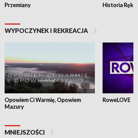
Przemiany
Historia Ręką
WYPOCZYNEK I REKREACJA
Opowiem Ci Warmię, Opowiem
RoweLOVE
Mazury
MNIEJSZOŚCI