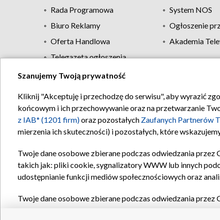
Rada Programowa
System NOS
Biuro Reklamy
Ogłoszenie pr
Oferta Handlowa
Akademia Tele
Telegazeta ogłoszenia
Szanujemy Twoją prywatność
Regulamin TVP
Kliknij "Akceptuję i przechodzę do serwisu", aby wyrazić zg
końcowym i ich przechowywanie oraz na przetwarzanie Twoich
z IAB* (1201 firm)
oraz pozostałych
Zaufanych Partnerów T
mierzenia ich skuteczności) i pozostałych, które wskazujemy
Twoje dane osobowe zbierane podczas odwiedzania przez 
takich jak: pliki cookie, sygnalizatory WWW lub innych pod
udostępnianie funkcji mediów społecznościowych oraz anali
Twoje dane osobowe zbierane podczas odwiedzania przez 
plików cookie, informacje o Twoich wyszukiwaniach w serwi