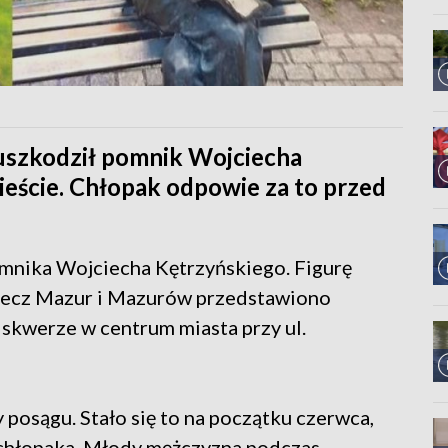
 uszkodził pomnik Wojciecha
eście. Chłopak odpowie za to przed
omnika Wojciecha Kętrzyńskiego. Figurę
rzecz Mazur i Mazurów przedstawiono
 skwerze w centrum miasta przy ul.
 posągu. Stało się to na początku czerwca,
ia chłopaka. Młody mężczyzna podczas