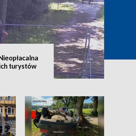
 Nieopłacalna
ich turystów