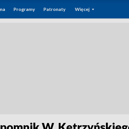
ma
Programy
Patronaty
Więcej
ł pomnik W. Kętrzyńskie