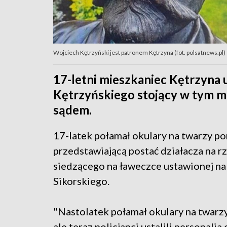
Wojciech Kętrzyński jest patronem Kętrzyna (fot. polsatnews.pl)
17-letni mieszkaniec Kętrzyna
Kętrzyńskiego stojący w tym mi
sądem.
17-latek połamał okulary na twarzy p
przedstawiającą postać działacza na 
siedzącego na ławeczce ustawionej na
Sikorskiego.
"Nastolatek połamał okulary na twarzy
ale teraz policjanci ustalili personal