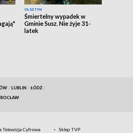
OLSZTYN
Śmiertelny wypadek w
agają"
Gminie Susz. Nie żyje 31-
latek
KÓW
/
LUBLIN
/
ŁÓDŹ
/
ROCŁAW
 Telewizja Cyfrowa
Sklep TVP