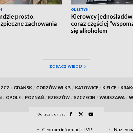
N
OLSZTYN
ndzie prosto.
Kierowcy jednośladów
zpieczne zachowania
coraz częściej "wspom
się alkoholem
ZOBACZ WIĘCEJ
SZCZ
/
GDAŃSK
/
GORZÓW WLKP.
/
KATOWICE
/
KIELCE
/
KRA
N
/
OPOLE
/
POZNAŃ
/
RZESZÓW
/
SZCZECIN
/
WARSZAWA
/
W
Dołącz do nas:
Centrum informacji TVP
Naziemna