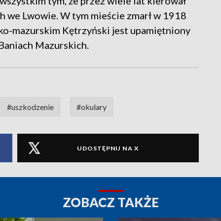
wszystkim tym, że przez wiele lat kierował
h we Lwowie. W tym mieście zmarł w 1918
ko-mazurskim Kętrzyński jest upamiętniony
 Baniach Mazurskich.
#uszkodzenie
#okulary
UDOSTĘPNIJ NA X
ZOBACZ TAKŻE