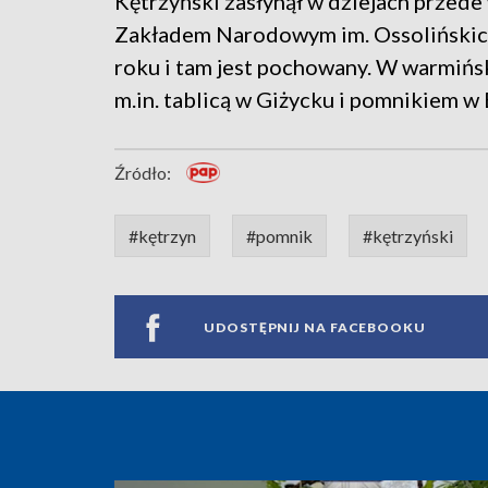
Kętrzyński zasłynął w dziejach przede 
Zakładem Narodowym im. Ossolińskic
roku i tam jest pochowany. W warmińs
m.in. tablicą w Giżycku i pomnikiem w
Źródło:
#kętrzyn
#pomnik
#kętrzyński
UDOSTĘPNIJ NA FACEBOOKU