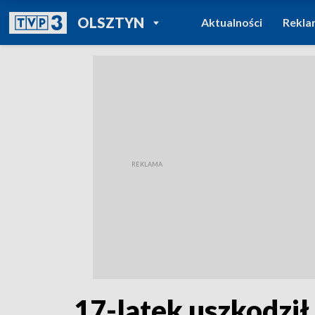
POWRÓT DO
OLSZTYN
Aktualności
Rekla
TVP REGIONY
17-latek uszkodzi