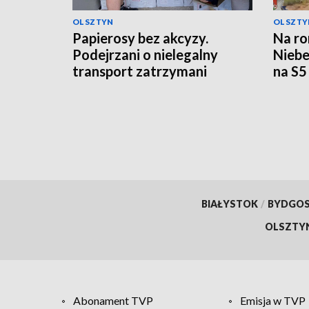
OLSZTYN
OLSZTY
Papierosy bez akcyzy.
Na ro
Podejrzani o nielegalny
Niebe
transport zatrzymani
na S5
BIAŁYSTOK
/
BYDGO
OLSZTY
Abonament TVP
Emisja w TVP