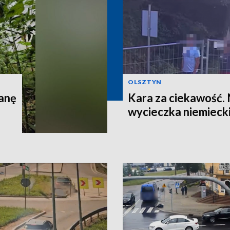
OLSZTYN
anę
Kara za ciekawość.
wycieczka niemieck