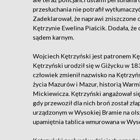
przesłuchania nie potrafił wytłumacz
Zadeklarował, że naprawi zniszczone ok
Kętrzynie Ewelina Piaścik. Dodała, że 
sądem karnym.
Wojciech Kętrzyński jest patronem Kęt
Kętrzyński urodził się w Giżycku w 18
człowiek zmienił nazwisko na Kętrzyń
życia Mazurów i Mazur, historią Warm
Mickiewicza. Kętrzyński angażował s
gdy przewoził dla nich broń został zł
urządzonym w Wysokiej Bramie na ols
upamiętnia tablica wmurowana w Wys