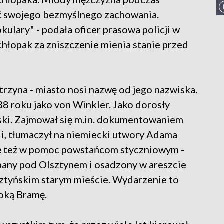
yć swojego bezmyślnego zachowania.
ulary" - podała oficer prasowa policji w
chłopak za zniszczenie mienia stanie przed
rzyna - miasto nosi nazwę od jego nazwiska.
38 roku jako von Winkler. Jako dorosły
ski. Zajmował się m.in. dokumentowaniem
ii, tłumaczył na niemiecki utwory Adama
ię też w pomoc powstańcom styczniowym -
apany pod Olsztynem i osadzony w areszcie
ztyńskim starym mieście. Wydarzenie to
oką Bramę.