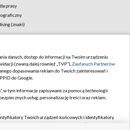
la prasy
tograficzny
sing (znaki)
klamy
Kontakt
rania danych, dostęp do informacji na Twoim urządzeniu
idacji (zwaną dalej również „TVP”),
Zaufanych Partnerów
anego dopasowania reklam do Twoich zainteresowań i
a PPID do Google.
”, w tym informacje zapisywane za pomocą technologii
zpiecznych usług, personalizację treści oraz reklam,
identyfikatory Twoich urządzeń końcowych i identyfikatory
P,
Zaufanych Partnerów z IAB
oraz pozostałych
Zaufanych