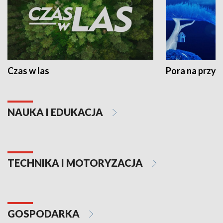
Czas w las
Pora na przyr
NAUKA I EDUKACJA
TECHNIKA I MOTORYZACJA
GOSPODARKA