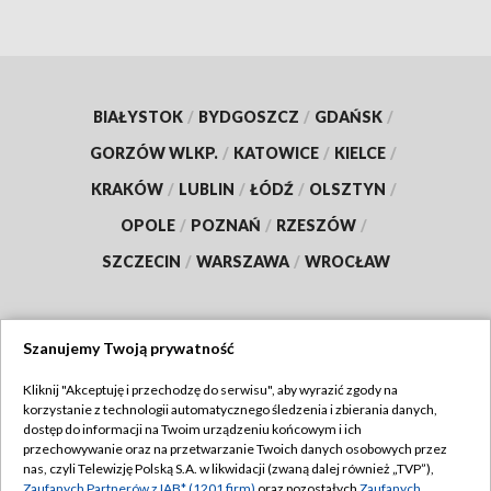
BIAŁYSTOK
/
BYDGOSZCZ
/
GDAŃSK
/
GORZÓW WLKP.
/
KATOWICE
/
KIELCE
/
KRAKÓW
/
LUBLIN
/
ŁÓDŹ
/
OLSZTYN
/
OPOLE
/
POZNAŃ
/
RZESZÓW
/
SZCZECIN
/
WARSZAWA
/
WROCŁAW
Szanujemy Twoją prywatność
Dołącz do nas:
Kliknij "Akceptuję i przechodzę do serwisu", aby wyrazić zgody na
korzystanie z technologii automatycznego śledzenia i zbierania danych,
TVP
dostęp do informacji na Twoim urządzeniu końcowym i ich
Abonament TVP
przechowywanie oraz na przetwarzanie Twoich danych osobowych przez
Regulamin TVP
nas, czyli Telewizję Polską S.A. w likwidacji (zwaną dalej również „TVP”),
Emisja w TVP
Zaufanych Partnerów z IAB* (1201 firm)
oraz pozostałych
Zaufanych
Polityka prywatności