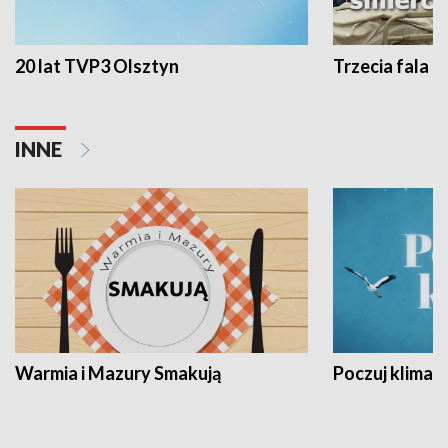
20 lat TVP3 Olsztyn
Trzecia fala -
INNE
Warmia i Mazury Smakują
Poczuj klimat