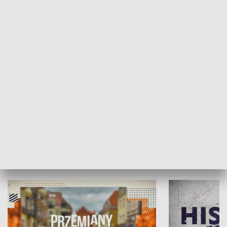
SPOŁECZEŃSTWO
Moje miejsce
Winda region
HISTORIA