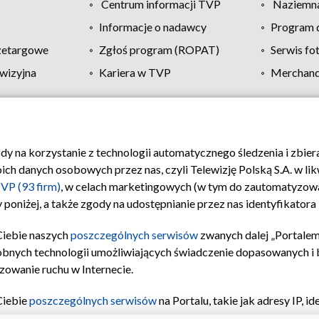
Centrum informacji TVP
Naziemna
Informacje o nadawcy
Program d
zetargowe
Zgłoś program (ROPAT)
Serwis fo
wizyjna
Kariera w TVP
Merchandi
Polityka prywatności
Moje zgody
Pomoc
Biuro re
ody na korzystanie z technologii automatycznego śledzenia i zbie
 danych osobowych przez nas, czyli Telewizję Polską S.A. w likw
VP (93 firm)
, w celach marketingowych (w tym do zautomatyzow
 poniżej, a także zgody na udostępnianie przez nas identyfikator
Ciebie naszych
poszczególnych serwisów
zwanych dalej „Portalem
obnych technologii umożliwiających świadczenie dopasowanych i be
zowanie ruchu w Internecie.
Ciebie
poszczególnych serwisów
na Portalu, takie jak adresy IP, 
sach Portalu czy historia odwiedzin będą przetwarzane przez TV