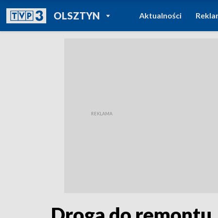
POWRÓT DO
OLSZTYN
Aktualności
Rekla
TVP REGIONY
Droga do remontu.