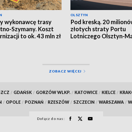
N
OLSZTYN
y wykonawcę trasy
Pod kreską. 20 milion
tno-Szymany. Koszt
złotych straty Portu
nizacji to ok. 43 mln zł
Lotniczego Olsztyn-M
ZOBACZ WIĘCEJ
SZCZ
/
GDAŃSK
/
GORZÓW WLKP.
/
KATOWICE
/
KIELCE
/
KRA
N
/
OPOLE
/
POZNAŃ
/
RZESZÓW
/
SZCZECIN
/
WARSZAWA
/
W
Dołącz do nas: