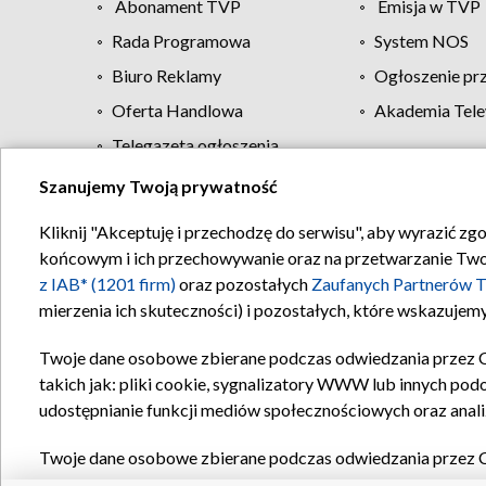
Abonament TVP
Emisja w TVP
Rada Programowa
System NOS
Biuro Reklamy
Ogłoszenie pr
Oferta Handlowa
Akademia Tele
Telegazeta ogłoszenia
Szanujemy Twoją prywatność
Regulamin TVP
Kliknij "Akceptuję i przechodzę do serwisu", aby wyrazić zg
końcowym i ich przechowywanie oraz na przetwarzanie Twoich
z IAB* (1201 firm)
oraz pozostałych
Zaufanych Partnerów T
mierzenia ich skuteczności) i pozostałych, które wskazujemy
Twoje dane osobowe zbierane podczas odwiedzania przez 
takich jak: pliki cookie, sygnalizatory WWW lub innych pod
udostępnianie funkcji mediów społecznościowych oraz anali
Twoje dane osobowe zbierane podczas odwiedzania przez 
plików cookie, informacje o Twoich wyszukiwaniach w serwi