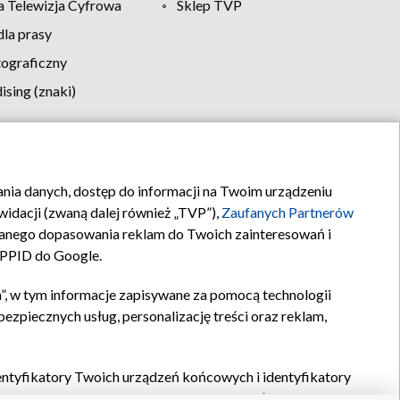
 Telewizja Cyfrowa
Sklep TVP
la prasy
tograficzny
sing (znaki)
klamy
Kontakt
rania danych, dostęp do informacji na Twoim urządzeniu
idacji (zwaną dalej również „TVP”),
Zaufanych Partnerów
anego dopasowania reklam do Twoich zainteresowań i
a PPID do Google.
”, w tym informacje zapisywane za pomocą technologii
zpiecznych usług, personalizację treści oraz reklam,
identyfikatory Twoich urządzeń końcowych i identyfikatory
P,
Zaufanych Partnerów z IAB
oraz pozostałych
Zaufanych