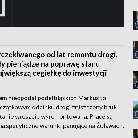
yczekiwanego od lat remontu drogi.
y pieniądze na poprawę stanu
ajwiększą cegiełkę do inwestycji
em nieopodal podelbląskich Markus to
początkowym odcinku drogi zniszczony bruk.
ostanie wreszcie wyremontowana. Prace są
na specyficzne warunki panujące na Żuławach.