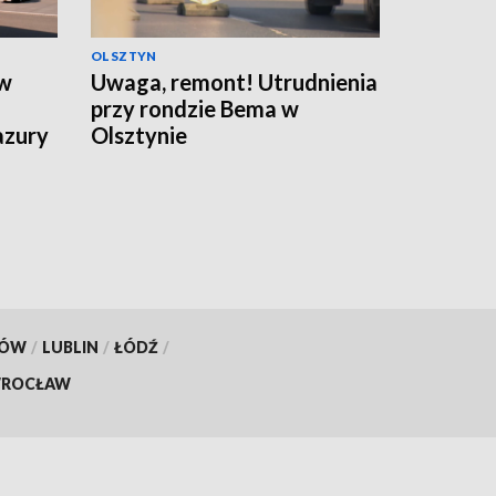
OLSZTYN
ów
Uwaga, remont! Utrudnienia
przy rondzie Bema w
azury
Olsztynie
KÓW
/
LUBLIN
/
ŁÓDŹ
/
ROCŁAW