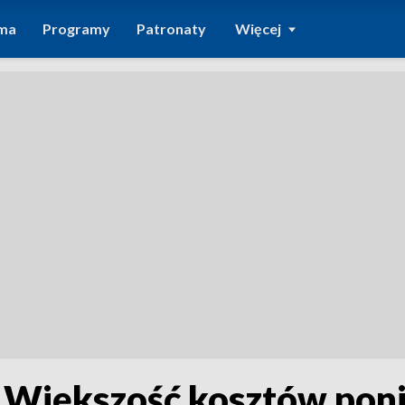
ma
Programy
Patronaty
Więcej
 Większość kosztów poni