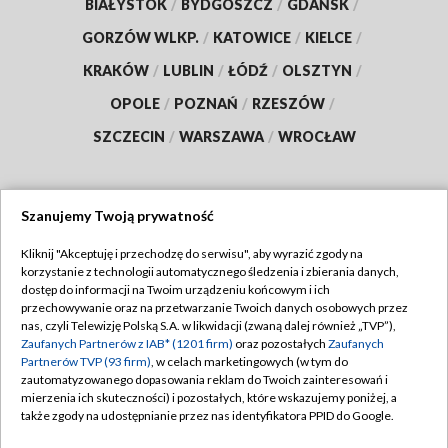
BIAŁYSTOK
/
BYDGOSZCZ
/
GDAŃSK
/
GORZÓW WLKP.
/
KATOWICE
/
KIELCE
/
KRAKÓW
/
LUBLIN
/
ŁÓDŹ
/
OLSZTYN
/
OPOLE
/
POZNAŃ
/
RZESZÓW
/
SZCZECIN
/
WARSZAWA
/
WROCŁAW
Szanujemy Twoją prywatność
Dołącz do nas:
Kliknij "Akceptuję i przechodzę do serwisu", aby wyrazić zgody na
korzystanie z technologii automatycznego śledzenia i zbierania danych,
TVP
dostęp do informacji na Twoim urządzeniu końcowym i ich
Abonament TVP
przechowywanie oraz na przetwarzanie Twoich danych osobowych przez
Regulamin TVP
nas, czyli Telewizję Polską S.A. w likwidacji (zwaną dalej również „TVP”),
Emisja w TVP
Zaufanych Partnerów z IAB* (1201 firm)
oraz pozostałych
Zaufanych
Polityka prywatności
Partnerów TVP (93 firm)
, w celach marketingowych (w tym do
Centrum informacji TVP
Moje zgody
zautomatyzowanego dopasowania reklam do Twoich zainteresowań i
mierzenia ich skuteczności) i pozostałych, które wskazujemy poniżej, a
Naziemna Telewizja Cyfrowa
Pomoc
także zgody na udostępnianie przez nas identyfikatora PPID do Google.
Sklep TVP
Biuro reklamy