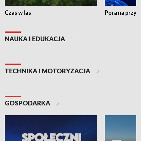
Czas w las
Pora na przyr
NAUKA I EDUKACJA
TECHNIKA I MOTORYZACJA
GOSPODARKA