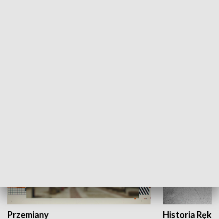
Moje miejsce
Winda region
HISTORIA
Przemiany
Historia Ręką