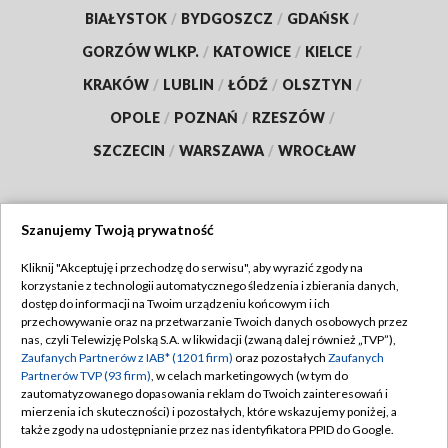
BIAŁYSTOK
/
BYDGOSZCZ
/
GDAŃSK
/
GORZÓW WLKP.
/
KATOWICE
/
KIELCE
/
KRAKÓW
/
LUBLIN
/
ŁÓDŹ
/
OLSZTYN
/
OPOLE
/
POZNAŃ
/
RZESZÓW
/
SZCZECIN
/
WARSZAWA
/
WROCŁAW
Szanujemy Twoją prywatność
Dołącz do nas:
Kliknij "Akceptuję i przechodzę do serwisu", aby wyrazić zgody na
korzystanie z technologii automatycznego śledzenia i zbierania danych,
TVP
dostęp do informacji na Twoim urządzeniu końcowym i ich
Abonament TVP
przechowywanie oraz na przetwarzanie Twoich danych osobowych przez
Regulamin TVP
nas, czyli Telewizję Polską S.A. w likwidacji (zwaną dalej również „TVP”),
Emisja w TVP
Polityka prywatności
Zaufanych Partnerów z IAB* (1201 firm)
oraz pozostałych
Zaufanych
Partnerów TVP (93 firm)
, w celach marketingowych (w tym do
Centrum informacji TVP
Moje zgody
zautomatyzowanego dopasowania reklam do Twoich zainteresowań i
mierzenia ich skuteczności) i pozostałych, które wskazujemy poniżej, a
Naziemna Telewizja Cyfrowa
Pomoc
także zgody na udostępnianie przez nas identyfikatora PPID do Google.