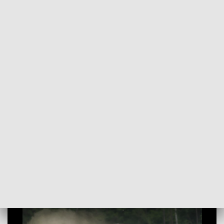
POWRÓT DO
OLSZTYN
TVP REGIONY
Głośno na mazurskich szutrach. Trwa
Rajd Polski
2022-06-11
NK, MN