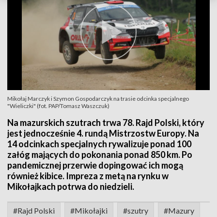
Mikołaj Marczyk i Szymon Gospodarczyk na trasie odcinka specjalnego
"Wieliczki" (fot. PAP/Tomasz Waszczuk)
Na mazurskich szutrach trwa 78. Rajd Polski, który
jest jednocześnie 4. rundą Mistrzostw Europy. Na
14 odcinkach specjalnych rywalizuje ponad 100
załóg mających do pokonania ponad 850 km. Po
pandemicznej przerwie dopingować ich mogą
również kibice. Impreza z metą na rynku w
Mikołajkach potrwa do niedzieli.
#Rajd Polski
#Mikołajki
#szutry
#Mazury