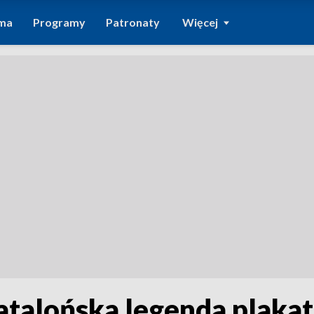
ma
Programy
Patronaty
Więcej
atalońska legenda plak