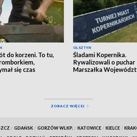
N
OLSZTYN
t do korzeni. To tu,
Śladami Kopernika.
romborkiem,
Rywalizowali o puchar
ymał się czas
Marszałka Wojewódz
Warmińsko-Mazurskie
ZOBACZ WIĘCEJ
SZCZ
/
GDAŃSK
/
GORZÓW WLKP.
/
KATOWICE
/
KIELCE
/
KRA