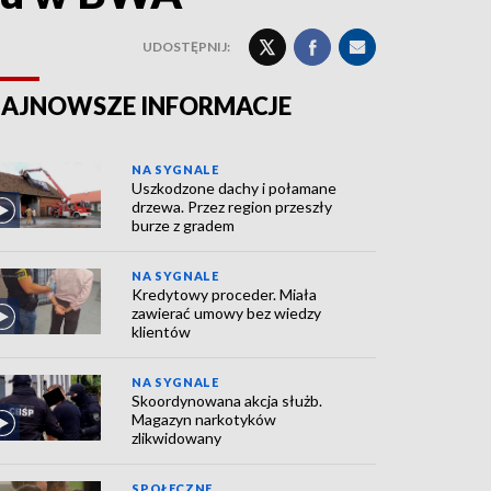
UDOSTĘPNIJ:
AJNOWSZE INFORMACJE
NA SYGNALE
Uszkodzone dachy i połamane
drzewa. Przez region przeszły
burze z gradem
NA SYGNALE
Kredytowy proceder. Miała
zawierać umowy bez wiedzy
klientów
NA SYGNALE
Skoordynowana akcja służb.
Magazyn narkotyków
zlikwidowany
SPOŁECZNE