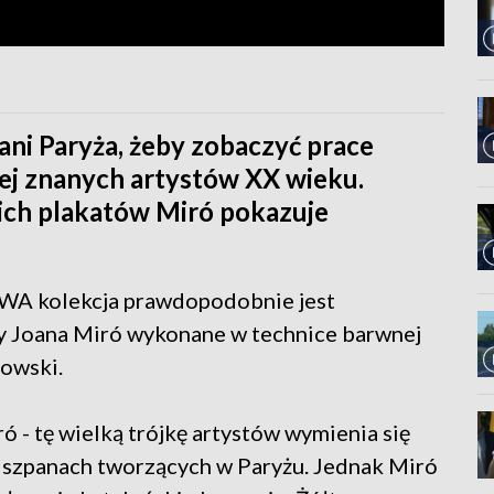
ani Paryża, żeby zobaczyć prace
iej znanych artystów XX wieku.
ich plakatów Miró pokazuje
BWA kolekcja prawdopodobnie jest
ty Joana Miró wykonane w technice barwnej
rowski.
ró - tę wielką trójkę artystów wymienia się
iszpanach tworzących w Paryżu. Jednak Miró