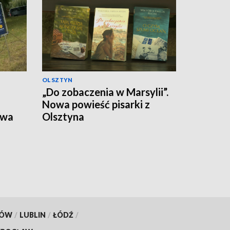
OLSZTYN
„Do zobaczenia w Marsylii”.
Nowa powieść pisarki z
twa
Olsztyna
go
KÓW
/
LUBLIN
/
ŁÓDŹ
/