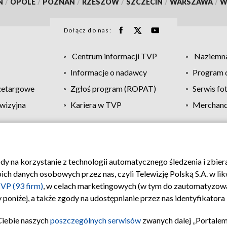
N
/
OPOLE
/
POZNAŃ
/
RZESZÓW
/
SZCZECIN
/
WARSZAWA
/
W
Dołącz do nas:
Centrum informacji TVP
Naziemna
Informacje o nadawcy
Program d
zetargowe
Zgłoś program (ROPAT)
Serwis fo
wizyjna
Kariera w TVP
Merchandi
Polityka prywatności
Moje zgody
Pomoc
Biuro re
ody na korzystanie z technologii automatycznego śledzenia i zbie
 danych osobowych przez nas, czyli Telewizję Polską S.A. w likw
VP (93 firm)
, w celach marketingowych (w tym do zautomatyzow
 poniżej, a także zgody na udostępnianie przez nas identyfikator
Ciebie naszych
poszczególnych serwisów
zwanych dalej „Portalem