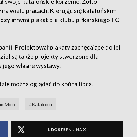
ł swoje katalońskie korzenie. Żółto-
na wielu pracach. Kierując się katalońskim
zy innymi plakat dla klubu piłkarskiego FC
zpanii. Projektował plakaty zachęcające do jej
ieł są także projekty stworzone dla
na jego własne wystawy.
dzie można oglądać do końca lipca.
an Miró
#Katalonia
UDOSTĘPNIJ NA X