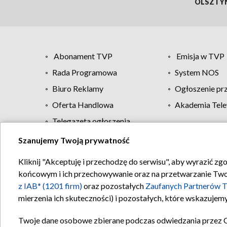
OLSZTY
Abonament TVP
Emisja w TVP
Rada Programowa
System NOS
Biuro Reklamy
Ogłoszenie pr
Oferta Handlowa
Akademia Tele
Telegazeta ogłoszenia
Szanujemy Twoją prywatność
Regulamin TVP
Kliknij "Akceptuję i przechodzę do serwisu", aby wyrazić zg
końcowym i ich przechowywanie oraz na przetwarzanie Twoich
z IAB* (1201 firm)
oraz pozostałych
Zaufanych Partnerów T
mierzenia ich skuteczności) i pozostałych, które wskazujemy
Twoje dane osobowe zbierane podczas odwiedzania przez 