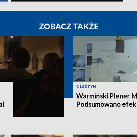
ZOBACZ TAKŻE
OLSZTYN
Warmiński Plener Ma
al
Podsumowano efekt