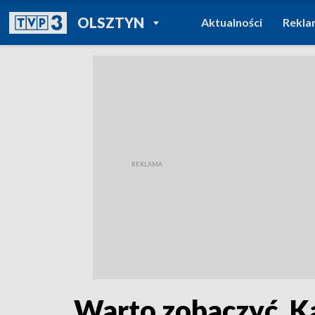
POWRÓT DO
OLSZTYN
Aktualności
Rekla
TVP REGIONY
Warto zobaczyć. K