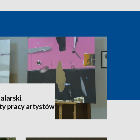
larski.
y pracy artystów