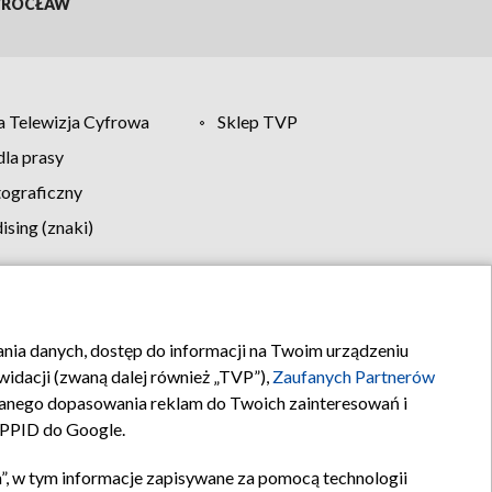
ROCŁAW
 Telewizja Cyfrowa
Sklep TVP
la prasy
tograficzny
sing (znaki)
klamy
Kontakt
rania danych, dostęp do informacji na Twoim urządzeniu
idacji (zwaną dalej również „TVP”),
Zaufanych Partnerów
anego dopasowania reklam do Twoich zainteresowań i
a PPID do Google.
”, w tym informacje zapisywane za pomocą technologii