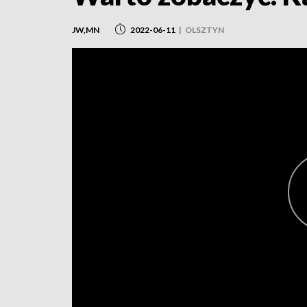
JW,MN
2022-06-11
|
OLSZTYN