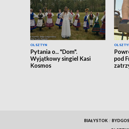
OLSZTYN
OLSZTY
Pytania o... "Dom".
Powró
Wyjątkowy singiel Kasi
pod F
Kosmos
zatrz
BIAŁYSTOK
/
BYDGO