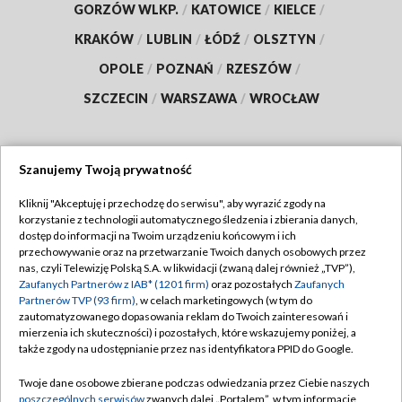
GORZÓW WLKP.
/
KATOWICE
/
KIELCE
/
KRAKÓW
/
LUBLIN
/
ŁÓDŹ
/
OLSZTYN
/
OPOLE
/
POZNAŃ
/
RZESZÓW
/
SZCZECIN
/
WARSZAWA
/
WROCŁAW
Szanujemy Twoją prywatność
Dołącz do nas:
Kliknij "Akceptuję i przechodzę do serwisu", aby wyrazić zgody na
korzystanie z technologii automatycznego śledzenia i zbierania danych,
TVP
dostęp do informacji na Twoim urządzeniu końcowym i ich
Abonament TVP
przechowywanie oraz na przetwarzanie Twoich danych osobowych przez
Regulamin TVP
nas, czyli Telewizję Polską S.A. w likwidacji (zwaną dalej również „TVP”),
Emisja w TVP
Polityka prywatności
Zaufanych Partnerów z IAB* (1201 firm)
oraz pozostałych
Zaufanych
Partnerów TVP (93 firm)
, w celach marketingowych (w tym do
Centrum informacji TVP
Moje zgody
zautomatyzowanego dopasowania reklam do Twoich zainteresowań i
mierzenia ich skuteczności) i pozostałych, które wskazujemy poniżej, a
Naziemna Telewizja Cyfrowa
Pomoc
także zgody na udostępnianie przez nas identyfikatora PPID do Google.
Sklep TVP
Biuro reklamy
Twoje dane osobowe zbierane podczas odwiedzania przez Ciebie naszych
Rada Programowa
Kontakt
poszczególnych serwisów
zwanych dalej „Portalem”, w tym informacje