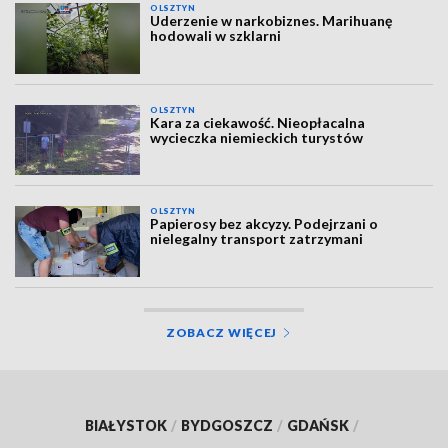
OLSZTYN
Uderzenie w narkobiznes. Marihuanę
hodowali w szklarni
OLSZTYN
Kara za ciekawość. Nieopłacalna
wycieczka niemieckich turystów
OLSZTYN
Papierosy bez akcyzy. Podejrzani o
nielegalny transport zatrzymani
ZOBACZ WIĘCEJ
BIAŁYSTOK
/
BYDGOSZCZ
/
GDAŃSK
/