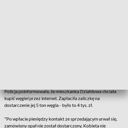
Mieszkanka Działdowa chciała kupić węgiel przez internet
Policja w Działdowie otrzymała zgłoszenie o
wyłudzeniu pieniędzy metodą "na zakup węgla".
Mieszkanka miasta straciła w ten sposób 4 tys. zł.
Policja poinformowała, że mieszkanka Działdowa chciała
kupić węgiel przez internet. Zapłaciła zaliczkę na
dostarczenie jej 5 ton węgla - było to 4 tys. zł.
"Po wpłacie pieniędzy kontakt ze sprzedającym urwał się,
zamówiony opał nie został dostarczony. Kobieta nie