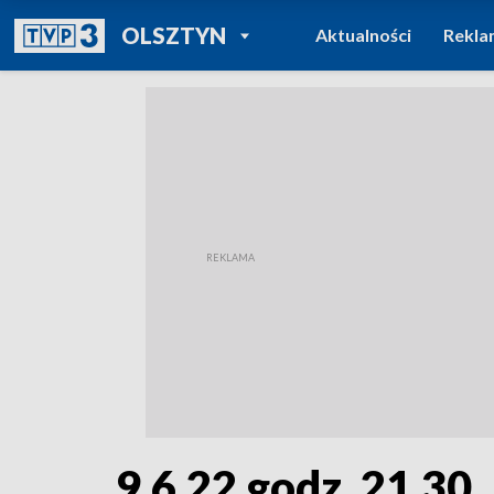
POWRÓT DO
OLSZTYN
Aktualności
Rekla
TVP REGIONY
9.6.22 godz. 21.30