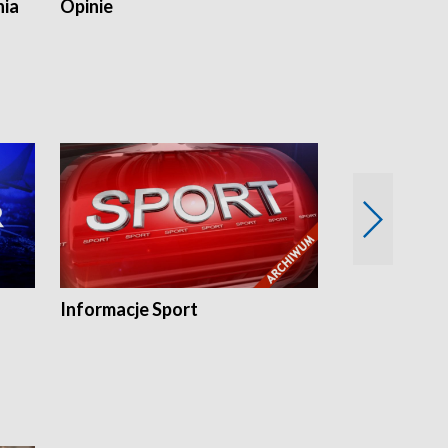
nia
Opinie
Opinie Elblą
Informacje Sport
Flesz sport