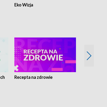
Eko Wizja
ach
Recepta na zdrowie
Wybieram z