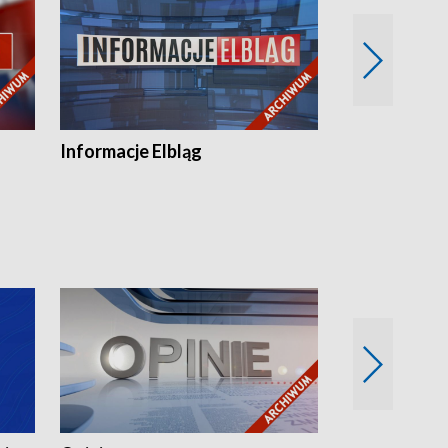
Informacje Elbląg
Wstaje nowy