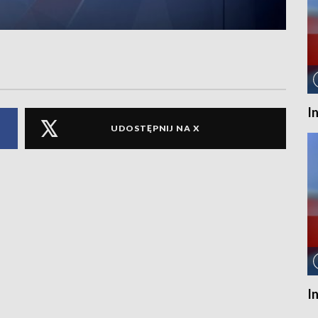
I
UDOSTĘPNIJ NA X
I