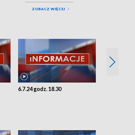
ZOBACZ WIĘCEJ
6.7.24 godz. 18.30
5.7.24 godz. 