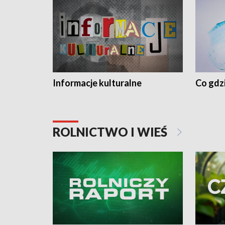
Informacje kulturalne
Co gdzi
ROLNICTWO I WIEŚ