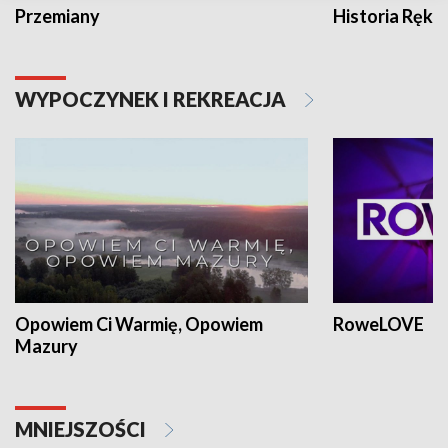
Przemiany
Historia Ręką
WYPOCZYNEK I REKREACJA
Opowiem Ci Warmię, Opowiem
RoweLOVE
Mazury
MNIEJSZOŚCI