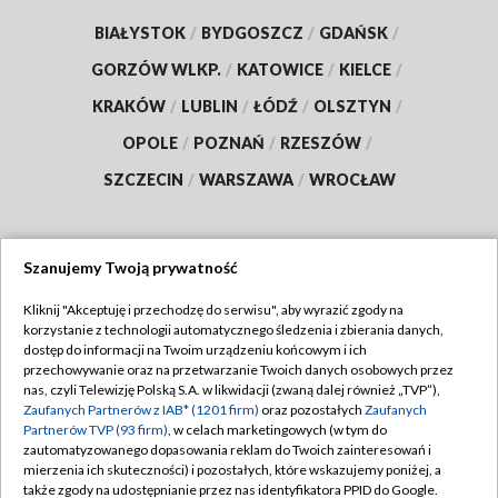
BIAŁYSTOK
/
BYDGOSZCZ
/
GDAŃSK
/
GORZÓW WLKP.
/
KATOWICE
/
KIELCE
/
KRAKÓW
/
LUBLIN
/
ŁÓDŹ
/
OLSZTYN
/
OPOLE
/
POZNAŃ
/
RZESZÓW
/
SZCZECIN
/
WARSZAWA
/
WROCŁAW
Szanujemy Twoją prywatność
Dołącz do nas:
Kliknij "Akceptuję i przechodzę do serwisu", aby wyrazić zgody na
korzystanie z technologii automatycznego śledzenia i zbierania danych,
TVP
dostęp do informacji na Twoim urządzeniu końcowym i ich
Abonament TVP
przechowywanie oraz na przetwarzanie Twoich danych osobowych przez
Regulamin TVP
nas, czyli Telewizję Polską S.A. w likwidacji (zwaną dalej również „TVP”),
Emisja w TVP
Zaufanych Partnerów z IAB* (1201 firm)
oraz pozostałych
Zaufanych
Polityka prywatności
Partnerów TVP (93 firm)
, w celach marketingowych (w tym do
Centrum informacji TVP
Moje zgody
zautomatyzowanego dopasowania reklam do Twoich zainteresowań i
mierzenia ich skuteczności) i pozostałych, które wskazujemy poniżej, a
Naziemna Telewizja Cyfrowa
Pomoc
także zgody na udostępnianie przez nas identyfikatora PPID do Google.