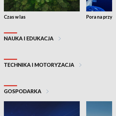
Czas w las
Pora na przyr
NAUKA I EDUKACJA
TECHNIKA I MOTORYZACJA
GOSPODARKA