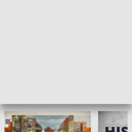
SPOŁECZEŃSTWO
Moje miejsce
Winda region
HISTORIA