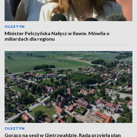
OLSZTYN
Minister Pełczyńska Nałęcz w Iławie. Mówiła o
miliardach dla regionu
OLSZTYN
Gorąco na sesji w Gietrzwałdzie. Rada przyjęła plan