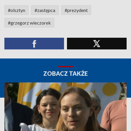
#olsztyn
#zastępca
#prezydent
#grzegorz wieczorek
ZOBACZ TAKŻE