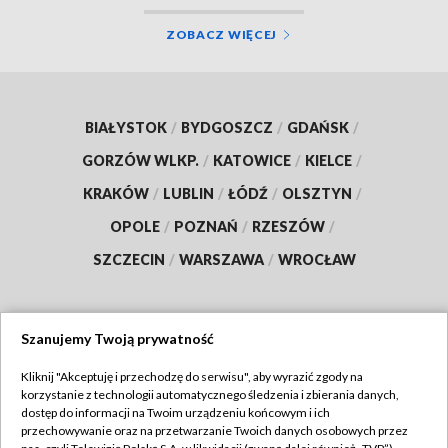
ZOBACZ WIĘCEJ
BIAŁYSTOK
/
BYDGOSZCZ
/
GDAŃSK
/
GORZÓW WLKP.
/
KATOWICE
/
KIELCE
/
KRAKÓW
/
LUBLIN
/
ŁÓDŹ
/
OLSZTYN
/
OPOLE
/
POZNAŃ
/
RZESZÓW
/
SZCZECIN
/
WARSZAWA
/
WROCŁAW
Szanujemy Twoją prywatność
Dołącz do nas:
Kliknij "Akceptuję i przechodzę do serwisu", aby wyrazić zgody na
korzystanie z technologii automatycznego śledzenia i zbierania danych,
TVP
dostęp do informacji na Twoim urządzeniu końcowym i ich
Abonament TVP
przechowywanie oraz na przetwarzanie Twoich danych osobowych przez
Regulamin TVP