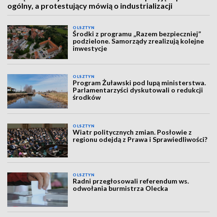
ogólny, a protestujący mówią o industrializacji
OLSZTYN
Środki z programu „Razem bezpieczniej”
podzielone. Samorządy zrealizują kolejne
inwestycje
OLSZTYN
Program Żuławski pod lupą ministerstwa.
Parlamentarzyści dyskutowali o redukcji
środków
OLSZTYN
Wiatr politycznych zmian. Posłowie z
regionu odejdą z Prawa i Sprawiedliwości?
OLSZTYN
Radni przegłosowali referendum ws.
odwołania burmistrza Olecka