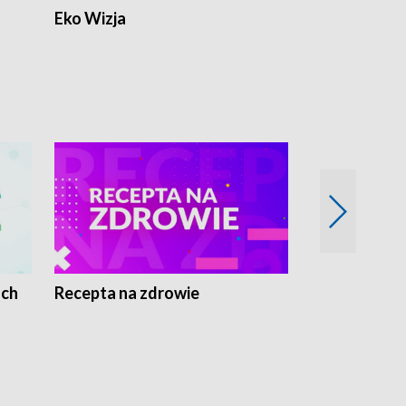
Eko Wizja
ach
Recepta na zdrowie
Wybieram z