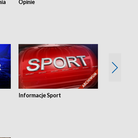
nia
Opinie
Opinie Elblą
Informacje Sport
Flesz sport