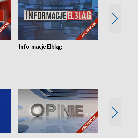
Informacje Elbląg
Wstaje nowy