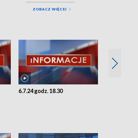
ZOBACZ WIĘCEJ
6.7.24 godz. 18.30
5.7.24 godz. 