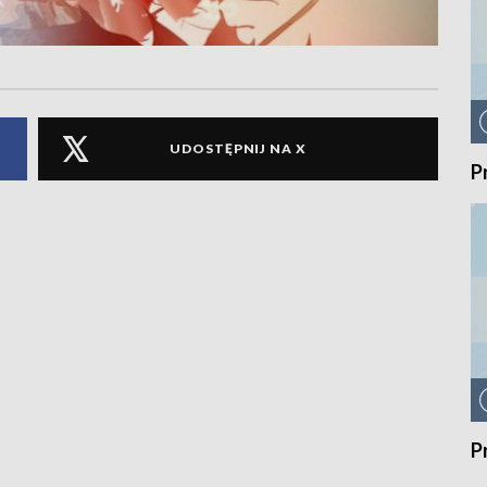
UDOSTĘPNIJ NA X
P
P