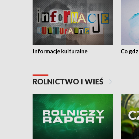
Informacje kulturalne
Co gdzi
ROLNICTWO I WIEŚ