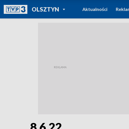
POWRÓT DO
OLSZTYN
Aktualności
Rekla
TVP REGIONY
8.6.22