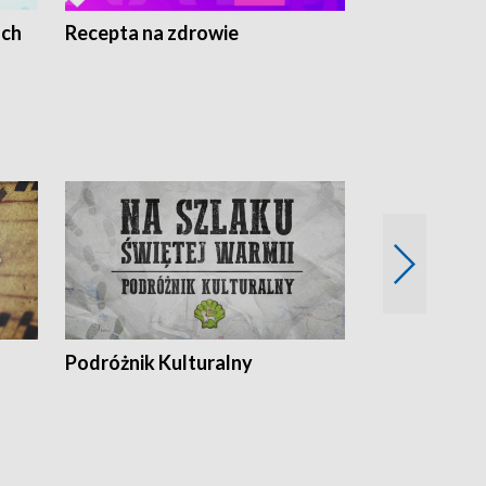
ach
Recepta na zdrowie
Wybieram z
Podróżnik Kulturalny
Okolice Szla