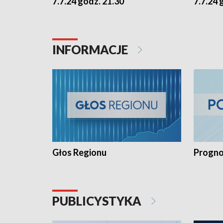
7.7.24 godz. 21.30
7.7.24 
INFORMACJE
Głos Regionu
Progno
PUBLICYSTYKA