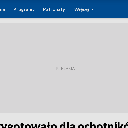
ma
Programy
Patronaty
Więcej
zygotowało dla ochotnik