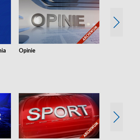
nia
Opinie
Opinie Elblą