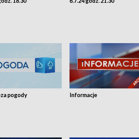
godz. 18.30
6.7.24 godz. 21.30
za pogody
Informacje