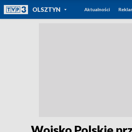
POWRÓT DO
OLSZTYN
Aktualności
Rekla
TVP REGIONY
Wojsko Polskie pr