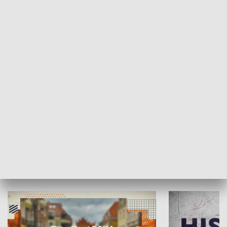
SPOŁECZEŃSTWO
Moje miejsce
Winda region
HISTORIA