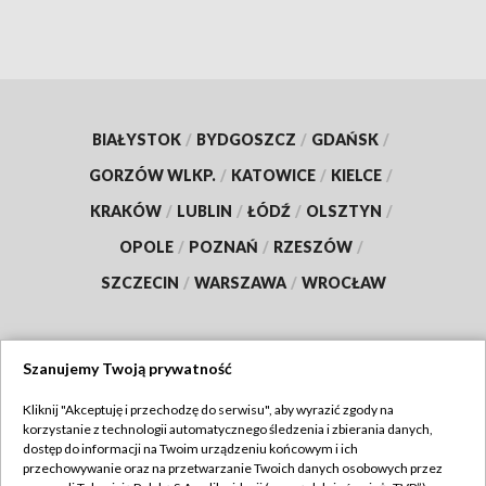
BIAŁYSTOK
/
BYDGOSZCZ
/
GDAŃSK
/
GORZÓW WLKP.
/
KATOWICE
/
KIELCE
/
KRAKÓW
/
LUBLIN
/
ŁÓDŹ
/
OLSZTYN
/
OPOLE
/
POZNAŃ
/
RZESZÓW
/
SZCZECIN
/
WARSZAWA
/
WROCŁAW
Szanujemy Twoją prywatność
Dołącz do nas:
Kliknij "Akceptuję i przechodzę do serwisu", aby wyrazić zgody na
korzystanie z technologii automatycznego śledzenia i zbierania danych,
TVP
dostęp do informacji na Twoim urządzeniu końcowym i ich
Abonament TVP
przechowywanie oraz na przetwarzanie Twoich danych osobowych przez
Regulamin TVP