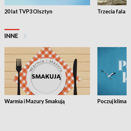
20 lat TVP3 Olsztyn
Trzecia fala -
INNE
Warmia i Mazury Smakują
Poczuj klimat