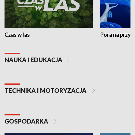
Czas w las
Pora na przyr
NAUKA I EDUKACJA
TECHNIKA I MOTORYZACJA
GOSPODARKA