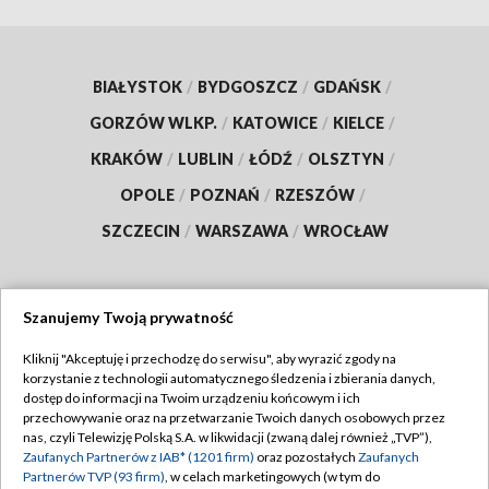
BIAŁYSTOK
/
BYDGOSZCZ
/
GDAŃSK
/
GORZÓW WLKP.
/
KATOWICE
/
KIELCE
/
KRAKÓW
/
LUBLIN
/
ŁÓDŹ
/
OLSZTYN
/
OPOLE
/
POZNAŃ
/
RZESZÓW
/
SZCZECIN
/
WARSZAWA
/
WROCŁAW
Szanujemy Twoją prywatność
Dołącz do nas:
Kliknij "Akceptuję i przechodzę do serwisu", aby wyrazić zgody na
korzystanie z technologii automatycznego śledzenia i zbierania danych,
TVP
dostęp do informacji na Twoim urządzeniu końcowym i ich
Abonament TVP
przechowywanie oraz na przetwarzanie Twoich danych osobowych przez
Regulamin TVP
nas, czyli Telewizję Polską S.A. w likwidacji (zwaną dalej również „TVP”),
Emisja w TVP
Zaufanych Partnerów z IAB* (1201 firm)
oraz pozostałych
Zaufanych
Polityka prywatności
Partnerów TVP (93 firm)
, w celach marketingowych (w tym do
Centrum informacji TVP