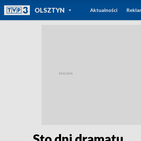
POWRÓT DO
OLSZTYN
Aktualności
Rekla
TVP REGIONY
Sto dni dramatu