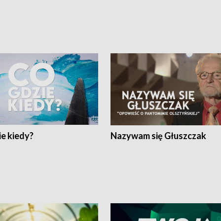
e kiedy?
Nazywam się Głuszczak