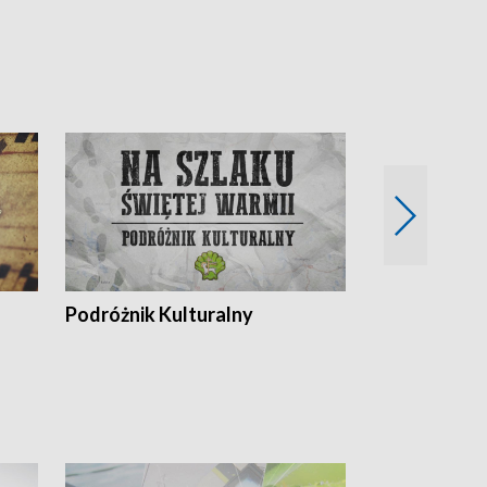
Podróżnik Kulturalny
Okolice Szla