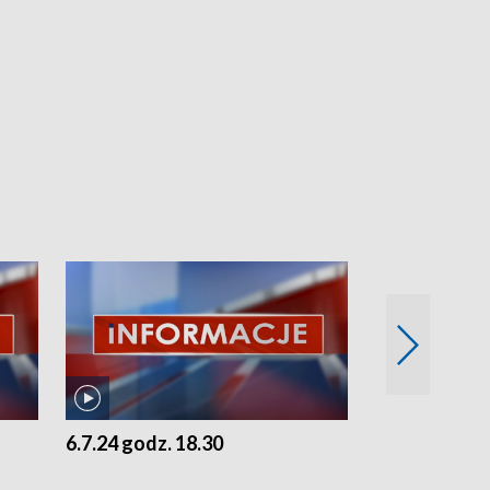
6.7.24 godz. 18.30
5.7.24 godz. 