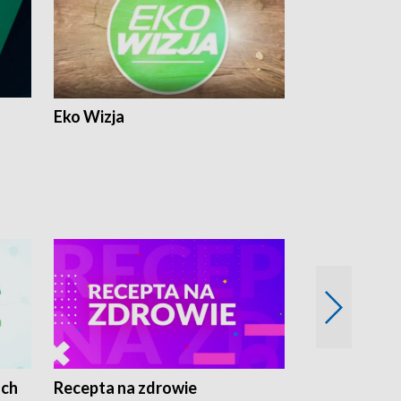
Eko Wizja
ach
Recepta na zdrowie
Wybieram z