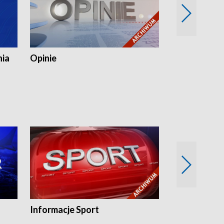
nia
Opinie
Opinie Elblą
Informacje Sport
Flesz sport