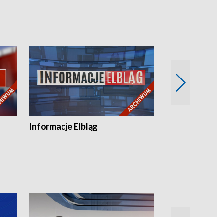
Informacje Elbląg
Wstaje nowy