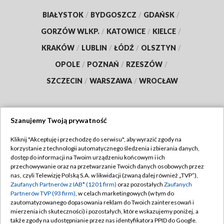
BIAŁYSTOK
/
BYDGOSZCZ
/
GDAŃSK
/
GORZÓW WLKP.
/
KATOWICE
/
KIELCE
/
KRAKÓW
/
LUBLIN
/
ŁÓDŹ
/
OLSZTYN
/
OPOLE
/
POZNAŃ
/
RZESZÓW
/
SZCZECIN
/
WARSZAWA
/
WROCŁAW
Szanujemy Twoją prywatność
Dołącz do nas:
Kliknij "Akceptuję i przechodzę do serwisu", aby wyrazić zgody na
korzystanie z technologii automatycznego śledzenia i zbierania danych,
TVP
dostęp do informacji na Twoim urządzeniu końcowym i ich
Abonament TVP
przechowywanie oraz na przetwarzanie Twoich danych osobowych przez
Regulamin TVP
nas, czyli Telewizję Polską S.A. w likwidacji (zwaną dalej również „TVP”),
Emisja w TVP
Zaufanych Partnerów z IAB* (1201 firm)
oraz pozostałych
Zaufanych
Polityka prywatności
Partnerów TVP (93 firm)
, w celach marketingowych (w tym do
Centrum informacji TVP
Moje zgody
zautomatyzowanego dopasowania reklam do Twoich zainteresowań i
mierzenia ich skuteczności) i pozostałych, które wskazujemy poniżej, a
Naziemna Telewizja Cyfrowa
Pomoc
także zgody na udostępnianie przez nas identyfikatora PPID do Google.