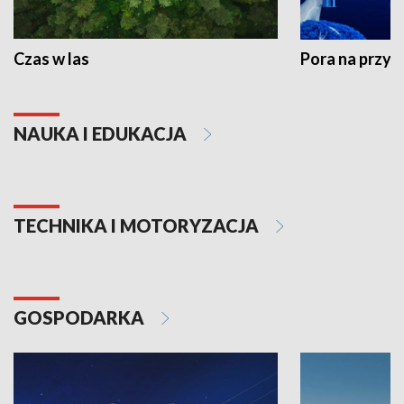
Czas w las
Pora na przyr
NAUKA I EDUKACJA
TECHNIKA I MOTORYZACJA
GOSPODARKA