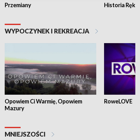
Przemiany
Historia Ręką
WYPOCZYNEK I REKREACJA
Opowiem Ci Warmię, Opowiem
RoweLOVE
Mazury
MNIEJSZOŚCI