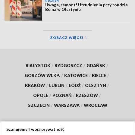
OLSZTYN
Uwaga, remont! Utrudnienia przy rondzie
Bema w Olsztynie
ZOBACZ WIĘCEJ
BIAŁYSTOK
/
BYDGOSZCZ
/
GDAŃSK
/
GORZÓW WLKP.
/
KATOWICE
/
KIELCE
/
KRAKÓW
/
LUBLIN
/
ŁÓDŹ
/
OLSZTYN
/
OPOLE
/
POZNAŃ
/
RZESZÓW
/
SZCZECIN
/
WARSZAWA
/
WROCŁAW
Szanujemy Twoją prywatność
Dołącz do nas: