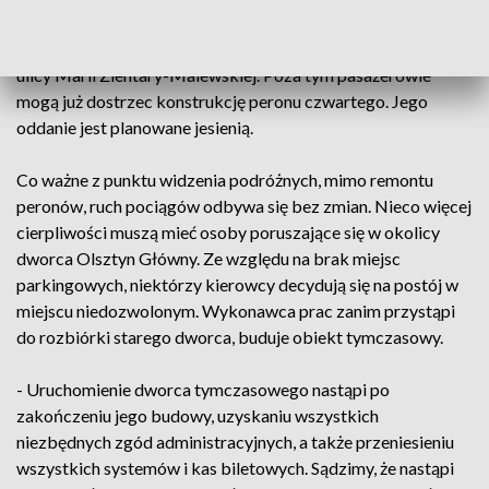
Istotnym elementem modernizacji jest przejście podziemne.
Dzięki temu mieszkańcy Zatorza zyskają dojście do stacji od
ulicy Marii Zientary-Malewskiej. Poza tym pasażerowie
mogą już dostrzec konstrukcję peronu czwartego. Jego
oddanie jest planowane jesienią.
Co ważne z punktu widzenia podróżnych, mimo remontu
peronów, ruch pociągów odbywa się bez zmian. Nieco więcej
cierpliwości muszą mieć osoby poruszające się w okolicy
dworca Olsztyn Główny. Ze względu na brak miejsc
parkingowych, niektórzy kierowcy decydują się na postój w
miejscu niedozwolonym. Wykonawca prac zanim przystąpi
do rozbiórki starego dworca, buduje obiekt tymczasowy.
- Uruchomienie dworca tymczasowego nastąpi po
zakończeniu jego budowy, uzyskaniu wszystkich
niezbędnych zgód administracyjnych, a także przeniesieniu
wszystkich systemów i kas biletowych. Sądzimy, że nastąpi