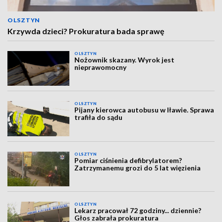
OLSZTYN
Krzywda dzieci? Prokuratura bada sprawę
OLSZTYN
Nożownik skazany. Wyrok jest
nieprawomocny
OLSZTYN
Pijany kierowca autobusu w Iławie. Sprawa
trafiła do sądu
OLSZTYN
Pomiar ciśnienia defibrylatorem?
Zatrzymanemu grozi do 5 lat więzienia
OLSZTYN
Lekarz pracował 72 godziny... dziennie?
Głos zabrała prokuratura