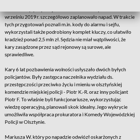
zgromadzony przez olsztyńską prokuraturę jasno wskazuje,
że dwóch byłych policjantów i dwóch ich wspólników we
wrześniu 2019 r. szczegółowo zaplanowało napad. W trakcie
tych przygotowań poznali m.in. kody do alarmu i sejfu,
wykorzystali także podrobiony komplet kluczy, co ułatwiło
kradzież ponad 2,5 mln zł. Sędzia nie miał wątpliwości, że
kary zasądzone przez sąd rejonowy są surowe, ale
sprawiedliwe.
Kary 6 lat pozbawienia wolności usłyszało dwóch byłych
policjantów. Były zastępca naczelnika wydziału ds.
przestępczości przeciwko życiu i mieniu w olsztyńskiej
komendzie miejskiej policji - Piotr K.-R. oraz inny policjant
Piotr F. To właśnie byli funkcjonariusze, wykorzystując
wiedzę operacyjną, planowali skok idealny. Jego wykrycie
umożliwiła współpraca prokuratora i Komedy Wojewódzkiej
Policji w Olsztynie.
Mariusza W. który po napadzie odwiózł oskarżonych z