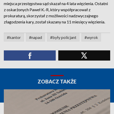
miejsca przestępstwa sąd skazał na 4 lata więzienia. Ostatni
z oskarżonych Paweł K.-R, który współpracował z
prokuraturą, skorzystał z możliwości nadzwyczajnego
złagodzenia kary, został skazany na 11 miesięcy więzienia.
#kantor
#napad
#były policjant
#wyrok
ZOBACZ TAKŻE