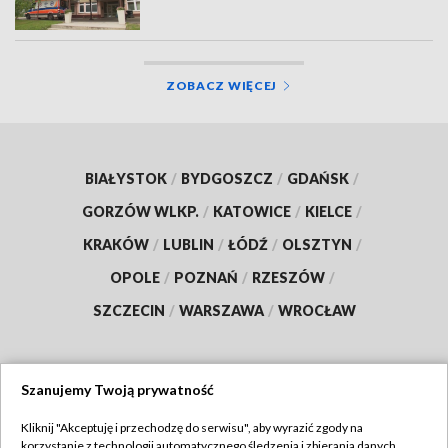
ZOBACZ WIĘCEJ
BIAŁYSTOK
/
BYDGOSZCZ
/
GDAŃSK
/
GORZÓW WLKP.
/
KATOWICE
/
KIELCE
/
KRAKÓW
/
LUBLIN
/
ŁÓDŹ
/
OLSZTYN
/
OPOLE
/
POZNAŃ
/
RZESZÓW
/
SZCZECIN
/
WARSZAWA
/
WROCŁAW
Szanujemy Twoją prywatność
Dołącz do nas:
Kliknij "Akceptuję i przechodzę do serwisu", aby wyrazić zgody na
korzystanie z technologii automatycznego śledzenia i zbierania danych,