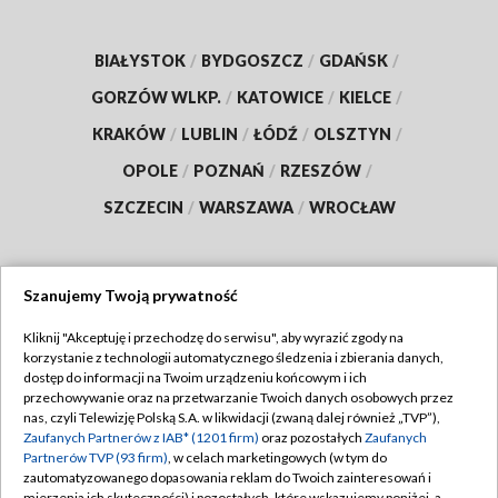
BIAŁYSTOK
/
BYDGOSZCZ
/
GDAŃSK
/
GORZÓW WLKP.
/
KATOWICE
/
KIELCE
/
KRAKÓW
/
LUBLIN
/
ŁÓDŹ
/
OLSZTYN
/
OPOLE
/
POZNAŃ
/
RZESZÓW
/
SZCZECIN
/
WARSZAWA
/
WROCŁAW
Szanujemy Twoją prywatność
Dołącz do nas:
Kliknij "Akceptuję i przechodzę do serwisu", aby wyrazić zgody na
korzystanie z technologii automatycznego śledzenia i zbierania danych,
TVP
dostęp do informacji na Twoim urządzeniu końcowym i ich
Abonament TVP
przechowywanie oraz na przetwarzanie Twoich danych osobowych przez
Regulamin TVP
nas, czyli Telewizję Polską S.A. w likwidacji (zwaną dalej również „TVP”),
Emisja w TVP
Zaufanych Partnerów z IAB* (1201 firm)
oraz pozostałych
Zaufanych
Polityka prywatności
Partnerów TVP (93 firm)
, w celach marketingowych (w tym do
Centrum informacji TVP
Moje zgody
zautomatyzowanego dopasowania reklam do Twoich zainteresowań i
mierzenia ich skuteczności) i pozostałych, które wskazujemy poniżej, a