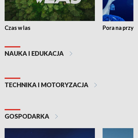
Czas w las
Pora na przyr
NAUKA I EDUKACJA
TECHNIKA I MOTORYZACJA
GOSPODARKA