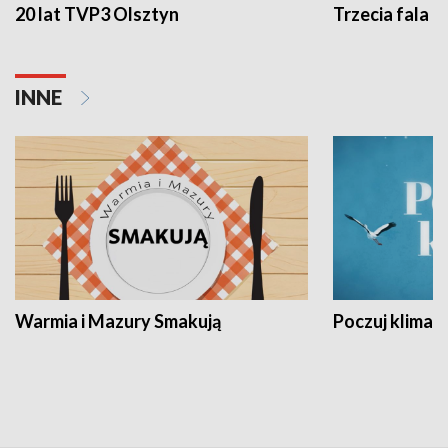
20 lat TVP3 Olsztyn
Trzecia fala -
INNE
Warmia i Mazury Smakują
Poczuj klimat