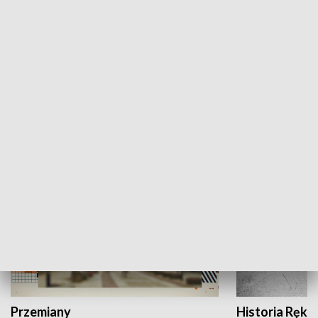
Moje miejsce
Winda region
HISTORIA
Przemiany
Historia Ręką