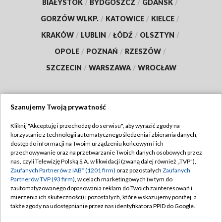
BIAŁYSTOK
/
BYDGOSZCZ
/
GDAŃSK
/
GORZÓW WLKP.
/
KATOWICE
/
KIELCE
/
KRAKÓW
/
LUBLIN
/
ŁÓDŹ
/
OLSZTYN
/
OPOLE
/
POZNAŃ
/
RZESZÓW
/
SZCZECIN
/
WARSZAWA
/
WROCŁAW
Szanujemy Twoją prywatność
Dołącz do nas:
Kliknij "Akceptuję i przechodzę do serwisu", aby wyrazić zgody na
korzystanie z technologii automatycznego śledzenia i zbierania danych,
TVP
dostęp do informacji na Twoim urządzeniu końcowym i ich
Abonament TVP
przechowywanie oraz na przetwarzanie Twoich danych osobowych przez
Regulamin TVP
nas, czyli Telewizję Polską S.A. w likwidacji (zwaną dalej również „TVP”),
Emisja w TVP
Zaufanych Partnerów z IAB* (1201 firm)
oraz pozostałych
Zaufanych
Polityka prywatności
Partnerów TVP (93 firm)
, w celach marketingowych (w tym do
Centrum informacji TVP
Moje zgody
zautomatyzowanego dopasowania reklam do Twoich zainteresowań i
mierzenia ich skuteczności) i pozostałych, które wskazujemy poniżej, a
Naziemna Telewizja Cyfrowa
Pomoc
także zgody na udostępnianie przez nas identyfikatora PPID do Google.
Sklep TVP
Biuro reklamy