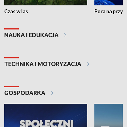
Czas w las
Pora na przyr
NAUKA I EDUKACJA
TECHNIKA I MOTORYZACJA
GOSPODARKA