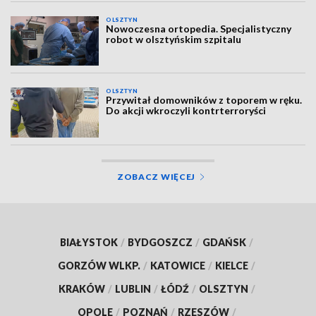
OLSZTYN
Nowoczesna ortopedia. Specjalistyczny
robot w olsztyńskim szpitalu
OLSZTYN
Przywitał domowników z toporem w ręku.
Do akcji wkroczyli kontrterroryści
ZOBACZ WIĘCEJ
BIAŁYSTOK
/
BYDGOSZCZ
/
GDAŃSK
/
GORZÓW WLKP.
/
KATOWICE
/
KIELCE
/
KRAKÓW
/
LUBLIN
/
ŁÓDŹ
/
OLSZTYN
/
OPOLE
/
POZNAŃ
/
RZESZÓW
/