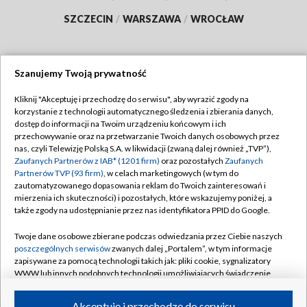
SZCZECIN
/
WARSZAWA
/
WROCŁAW
Szanujemy Twoją prywatność
Dołącz do nas:
Kliknij "Akceptuję i przechodzę do serwisu", aby wyrazić zgody na
korzystanie z technologii automatycznego śledzenia i zbierania danych,
TVP
dostęp do informacji na Twoim urządzeniu końcowym i ich
Abonament TVP
przechowywanie oraz na przetwarzanie Twoich danych osobowych przez
Regulamin TVP
nas, czyli Telewizję Polską S.A. w likwidacji (zwaną dalej również „TVP”),
Emisja w TVP
Polityka prywatności
Zaufanych Partnerów z IAB* (1201 firm)
oraz pozostałych
Zaufanych
Partnerów TVP (93 firm)
, w celach marketingowych (w tym do
Centrum informacji TVP
Moje zgody
zautomatyzowanego dopasowania reklam do Twoich zainteresowań i
mierzenia ich skuteczności) i pozostałych, które wskazujemy poniżej, a
Naziemna Telewizja Cyfrowa
Pomoc
także zgody na udostępnianie przez nas identyfikatora PPID do Google.
Sklep TVP
Biuro reklamy
Twoje dane osobowe zbierane podczas odwiedzania przez Ciebie naszych
Rada Programowa
Kontakt
poszczególnych serwisów
zwanych dalej „Portalem”, w tym informacje
zapisywane za pomocą technologii takich jak: pliki cookie, sygnalizatory
System NOS
WWW lub innych podobnych technologii umożliwiających świadczenie
dopasowanych i bezpiecznych usług, personalizację treści oraz reklam,
Informacje o nadawcy
Kanały
udostępnianie funkcji mediów społecznościowych oraz analizowanie
Akceptuję i przechodzę do serwisu