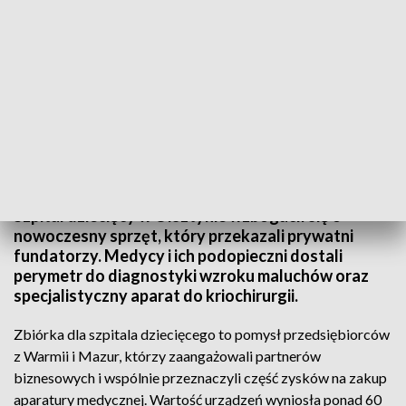
Nowoczesny sprzęt w szpitalu dziecięcym
Szpital dziecięcy w Olsztynie wzbogacił się o
nowoczesny sprzęt, który przekazali prywatni
fundatorzy. Medycy i ich podopieczni dostali
perymetr do diagnostyki wzroku maluchów oraz
specjalistyczny aparat do kriochirurgii.
Zbiórka dla szpitala dziecięcego to pomysł przedsiębiorców
z Warmii i Mazur, którzy zaangażowali partnerów
biznesowych i wspólnie przeznaczyli część zysków na zakup
aparatury medycznej. Wartość urządzeń wyniosła ponad 60