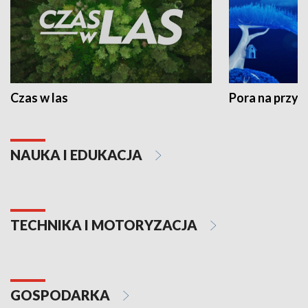
Czas w las
Pora na przyr
NAUKA I EDUKACJA
TECHNIKA I MOTORYZACJA
GOSPODARKA