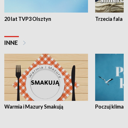
20 lat TVP3 Olsztyn
Trzecia fala -
INNE
Warmia i Mazury Smakują
Poczuj klimat