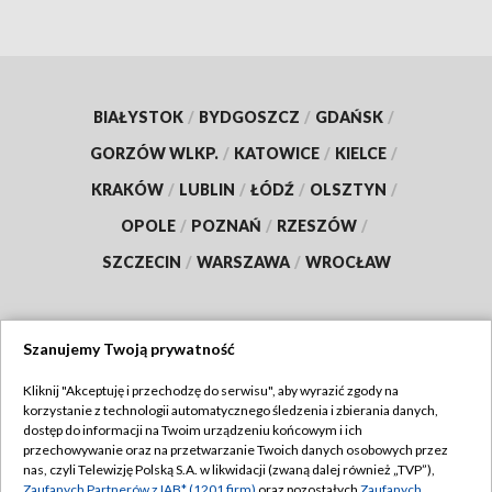
BIAŁYSTOK
/
BYDGOSZCZ
/
GDAŃSK
/
GORZÓW WLKP.
/
KATOWICE
/
KIELCE
/
KRAKÓW
/
LUBLIN
/
ŁÓDŹ
/
OLSZTYN
/
OPOLE
/
POZNAŃ
/
RZESZÓW
/
SZCZECIN
/
WARSZAWA
/
WROCŁAW
Szanujemy Twoją prywatność
Dołącz do nas:
Kliknij "Akceptuję i przechodzę do serwisu", aby wyrazić zgody na
korzystanie z technologii automatycznego śledzenia i zbierania danych,
TVP
dostęp do informacji na Twoim urządzeniu końcowym i ich
Abonament TVP
przechowywanie oraz na przetwarzanie Twoich danych osobowych przez
Regulamin TVP
nas, czyli Telewizję Polską S.A. w likwidacji (zwaną dalej również „TVP”),
Emisja w TVP
Zaufanych Partnerów z IAB* (1201 firm)
oraz pozostałych
Zaufanych
Polityka prywatności