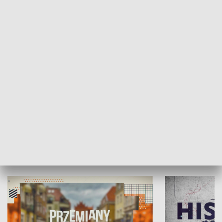
SPOŁECZEŃSTWO
Moje miejsce
Winda region
HISTORIA