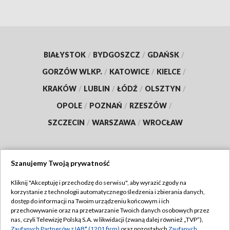
BIAŁYSTOK
/
BYDGOSZCZ
/
GDAŃSK
/
GORZÓW WLKP.
/
KATOWICE
/
KIELCE
/
KRAKÓW
/
LUBLIN
/
ŁÓDŹ
/
OLSZTYN
/
OPOLE
/
POZNAŃ
/
RZESZÓW
/
SZCZECIN
/
WARSZAWA
/
WROCŁAW
Szanujemy Twoją prywatność
Dołącz do nas:
Kliknij "Akceptuję i przechodzę do serwisu", aby wyrazić zgody na
korzystanie z technologii automatycznego śledzenia i zbierania danych,
TVP
dostęp do informacji na Twoim urządzeniu końcowym i ich
Abonament TVP
przechowywanie oraz na przetwarzanie Twoich danych osobowych przez
Regulamin TVP
nas, czyli Telewizję Polską S.A. w likwidacji (zwaną dalej również „TVP”),
Emisja w TVP
Zaufanych Partnerów z IAB* (1201 firm)
oraz pozostałych
Zaufanych
Polityka prywatności