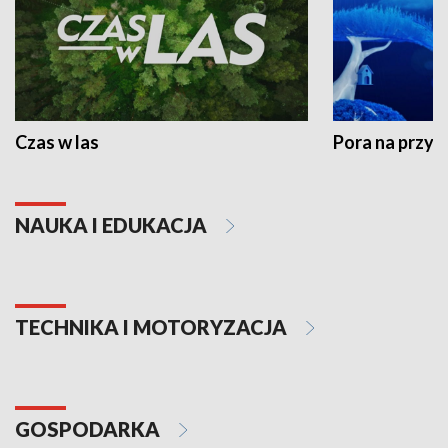
Czas w las
Pora na przyr
NAUKA I EDUKACJA
TECHNIKA I MOTORYZACJA
GOSPODARKA