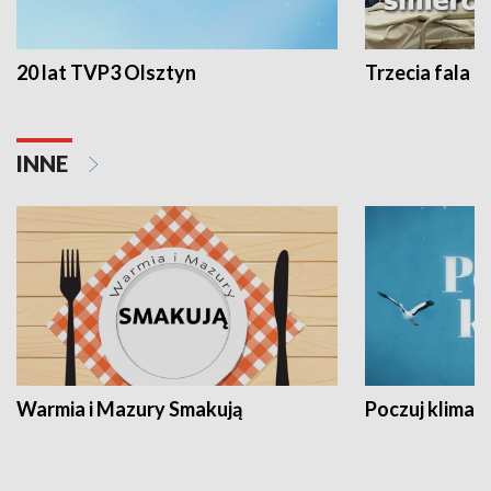
20 lat TVP3 Olsztyn
Trzecia fala -
INNE
Warmia i Mazury Smakują
Poczuj klimat