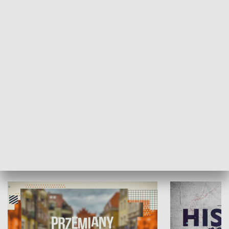
SPOŁECZEŃSTWO
Moje miejsce
Winda region
HISTORIA