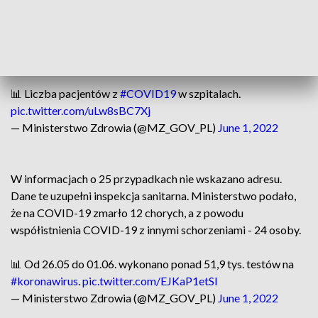
(88), lubelskiego (87), wielkopolskiego (70), podlaskiego
(66), świętokrzyskiego (58), kujawsko-pomorskiego (45),
zachodniopomorskiego (43), opolskiego (36), warmińsko-
mazurskiego (32), lubuskiego (11).
📊 Liczba pacjentów z
#COVID19
w szpitalach.
pic.twitter.com/uLw8sBC7Xj
— Ministerstwo Zdrowia (@MZ_GOV_PL)
June 1, 2022
W informacjach o 25 przypadkach nie wskazano adresu.
Dane te uzupełni inspekcja sanitarna. Ministerstwo podało,
że na COVID-19 zmarło 12 chorych, a z powodu
współistnienia COVID-19 z innymi schorzeniami - 24 osoby.
📊 Od 26.05 do 01.06. wykonano ponad 51,9 tys. testów na
#koronawirus
.
pic.twitter.com/EJKaP1etSl
— Ministerstwo Zdrowia (@MZ_GOV_PL)
June 1, 2022