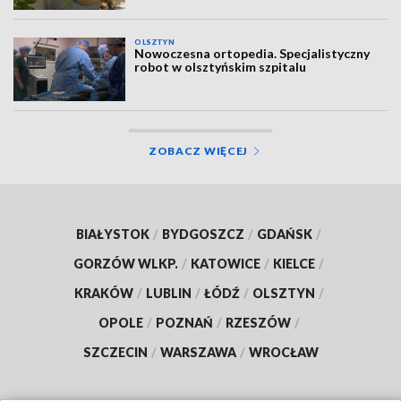
OLSZTYN
Nowoczesna ortopedia. Specjalistyczny
robot w olsztyńskim szpitalu
ZOBACZ WIĘCEJ
BIAŁYSTOK
/
BYDGOSZCZ
/
GDAŃSK
/
GORZÓW WLKP.
/
KATOWICE
/
KIELCE
/
KRAKÓW
/
LUBLIN
/
ŁÓDŹ
/
OLSZTYN
/
OPOLE
/
POZNAŃ
/
RZESZÓW
/
SZCZECIN
/
WARSZAWA
/
WROCŁAW