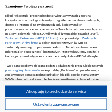
Szanujemy Twoją prywatność
Dołącz do nas:
Kliknij "Akceptuję i przechodzę do serwisu", aby wyrazić zgody na
korzystanie z technologii automatycznego śledzenia i zbierania danych,
TVP
dostęp do informacji na Twoim urządzeniu końcowym i ich
Abonament TVP
przechowywanie oraz na przetwarzanie Twoich danych osobowych przez
Regulamin TVP
nas, czyli Telewizję Polską S.A. w likwidacji (zwaną dalej również „TVP”),
Emisja w TVP
Polityka prywatności
Zaufanych Partnerów z IAB* (1201 firm)
oraz pozostałych
Zaufanych
Partnerów TVP (93 firm)
, w celach marketingowych (w tym do
Centrum informacji TVP
Moje zgody
zautomatyzowanego dopasowania reklam do Twoich zainteresowań i
mierzenia ich skuteczności) i pozostałych, które wskazujemy poniżej, a
Naziemna Telewizja Cyfrowa
Pomoc
także zgody na udostępnianie przez nas identyfikatora PPID do Google.
Sklep TVP
Biuro reklamy
Twoje dane osobowe zbierane podczas odwiedzania przez Ciebie naszych
Rada Programowa
Kontakt
poszczególnych serwisów
zwanych dalej „Portalem”, w tym informacje
zapisywane za pomocą technologii takich jak: pliki cookie, sygnalizatory
System NOS
WWW lub innych podobnych technologii umożliwiających świadczenie
dopasowanych i bezpiecznych usług, personalizację treści oraz reklam,
Informacje o nadawcy
Kanały
udostępnianie funkcji mediów społecznościowych oraz analizowanie
Akceptuję i przechodzę do serwisu
ruchu w Internecie.
Program dla prasy
©2026 Telewizja Polska S.A. w likwidacji
Biuro Reklamy
Twoje dane osobowe zbierane podczas odwiedzania przez Ciebie
Ustawienia zaawansowane
poszczególnych serwisów
na Portalu, takie jak adresy IP, identyfikatory
Ogłoszenie przetargowe
Twoich urządzeń końcowych i identyfikatory plików cookie, informacje o