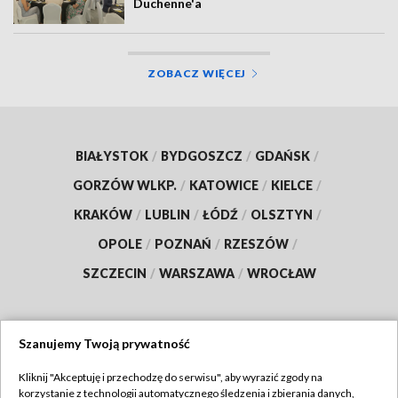
Duchenne'a
ZOBACZ WIĘCEJ
BIAŁYSTOK
/
BYDGOSZCZ
/
GDAŃSK
/
GORZÓW WLKP.
/
KATOWICE
/
KIELCE
/
KRAKÓW
/
LUBLIN
/
ŁÓDŹ
/
OLSZTYN
/
OPOLE
/
POZNAŃ
/
RZESZÓW
/
SZCZECIN
/
WARSZAWA
/
WROCŁAW
Szanujemy Twoją prywatność
Dołącz do nas:
Kliknij "Akceptuję i przechodzę do serwisu", aby wyrazić zgody na
korzystanie z technologii automatycznego śledzenia i zbierania danych,
TVP