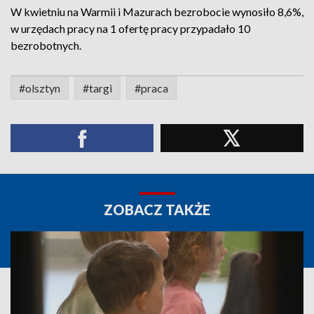
W kwietniu na Warmii i Mazurach bezrobocie wynosiło 8,6%,
w urzędach pracy na 1 ofertę pracy przypadało 10
bezrobotnych.
#olsztyn
#targi
#praca
ZOBACZ TAKŻE