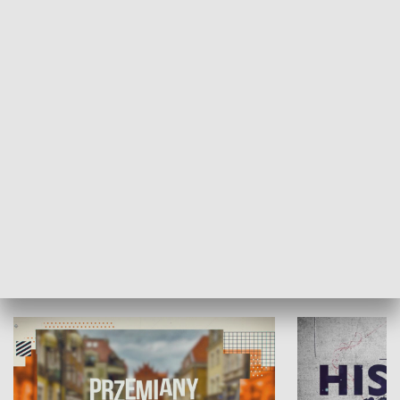
SPOŁECZEŃSTWO
Moje miejsce
Winda region
HISTORIA