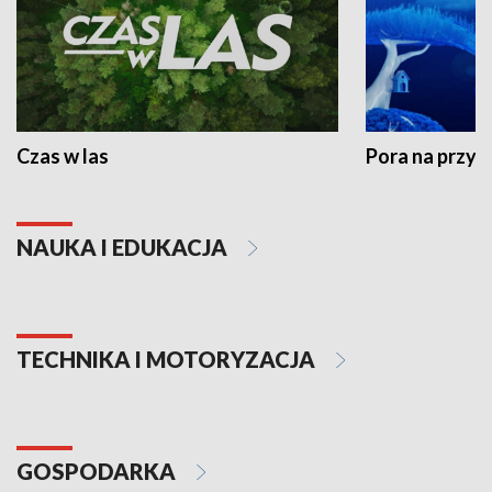
Czas w las
Pora na przyr
NAUKA I EDUKACJA
TECHNIKA I MOTORYZACJA
GOSPODARKA