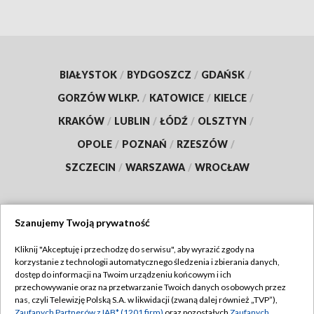
BIAŁYSTOK
/
BYDGOSZCZ
/
GDAŃSK
/
GORZÓW WLKP.
/
KATOWICE
/
KIELCE
/
KRAKÓW
/
LUBLIN
/
ŁÓDŹ
/
OLSZTYN
/
OPOLE
/
POZNAŃ
/
RZESZÓW
/
SZCZECIN
/
WARSZAWA
/
WROCŁAW
Szanujemy Twoją prywatność
Dołącz do nas:
Kliknij "Akceptuję i przechodzę do serwisu", aby wyrazić zgody na
korzystanie z technologii automatycznego śledzenia i zbierania danych,
TVP
dostęp do informacji na Twoim urządzeniu końcowym i ich
Abonament TVP
przechowywanie oraz na przetwarzanie Twoich danych osobowych przez
Regulamin TVP
nas, czyli Telewizję Polską S.A. w likwidacji (zwaną dalej również „TVP”),
Emisja w TVP
Zaufanych Partnerów z IAB* (1201 firm)
oraz pozostałych
Zaufanych
Polityka prywatności