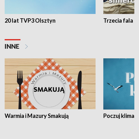
20 lat TVP3 Olsztyn
Trzecia fala -
INNE
Warmia i Mazury Smakują
Poczuj klimat