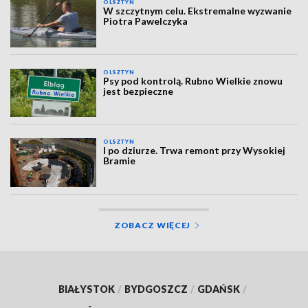
OLSZTYN
W szczytnym celu. Ekstremalne wyzwanie
Piotra Pawelczyka
OLSZTYN
Psy pod kontrolą. Rubno Wielkie znowu
jest bezpieczne
OLSZTYN
I po dziurze. Trwa remont przy Wysokiej
Bramie
ZOBACZ WIĘCEJ
BIAŁYSTOK
/
BYDGOSZCZ
/
GDAŃSK
/