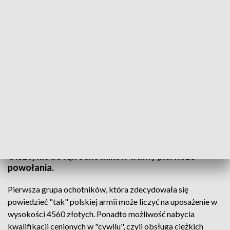
Pierwsze powołania w rękach ochotników
Wojsko czeka na ochotników, a tych nie brakuje.
Dobrowolną zasadniczą służbę wojskową,
wprowadziła ustawa o obronie ojczyzny. W
Olsztynie do rąk ochotników trafiły pierwsze
powołania.
Pierwsza grupa ochotników, która zdecydowała się
powiedzieć "tak" polskiej armii może liczyć na uposażenie w
wysokości 4560 złotych. Ponadto możliwość nabycia
kwalifikacji cenionych w "cywilu", czyli obsługa ciężkich