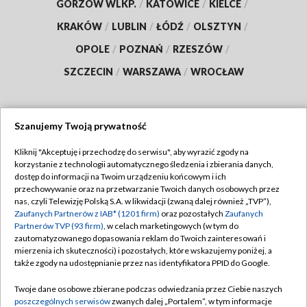
GORZÓW WLKP.
/
KATOWICE
/
KIELCE
/
KRAKÓW
/
LUBLIN
/
ŁÓDŹ
/
OLSZTYN
/
OPOLE
/
POZNAŃ
/
RZESZÓW
/
SZCZECIN
/
WARSZAWA
/
WROCŁAW
Szanujemy Twoją prywatność
Dołącz do nas:
Kliknij "Akceptuję i przechodzę do serwisu", aby wyrazić zgody na
korzystanie z technologii automatycznego śledzenia i zbierania danych,
TVP
dostęp do informacji na Twoim urządzeniu końcowym i ich
Abonament TVP
przechowywanie oraz na przetwarzanie Twoich danych osobowych przez
Regulamin TVP
nas, czyli Telewizję Polską S.A. w likwidacji (zwaną dalej również „TVP”),
Emisja w TVP
Polityka prywatności
Zaufanych Partnerów z IAB* (1201 firm)
oraz pozostałych
Zaufanych
Partnerów TVP (93 firm)
, w celach marketingowych (w tym do
Centrum informacji TVP
Moje zgody
zautomatyzowanego dopasowania reklam do Twoich zainteresowań i
mierzenia ich skuteczności) i pozostałych, które wskazujemy poniżej, a
Naziemna Telewizja Cyfrowa
Pomoc
także zgody na udostępnianie przez nas identyfikatora PPID do Google.
Sklep TVP
Biuro reklamy
Twoje dane osobowe zbierane podczas odwiedzania przez Ciebie naszych
Rada Programowa
Kontakt
poszczególnych serwisów
zwanych dalej „Portalem”, w tym informacje