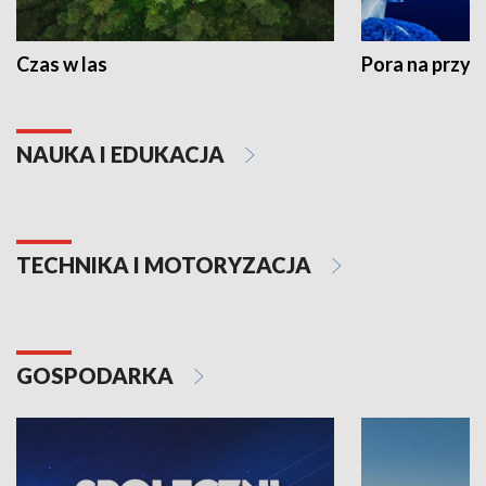
Czas w las
Pora na przyr
NAUKA I EDUKACJA
TECHNIKA I MOTORYZACJA
GOSPODARKA