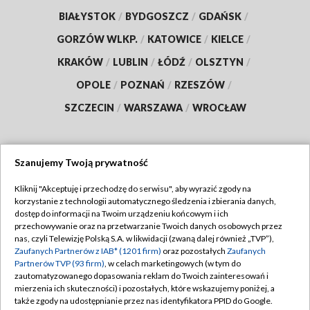
BIAŁYSTOK
/
BYDGOSZCZ
/
GDAŃSK
/
GORZÓW WLKP.
/
KATOWICE
/
KIELCE
/
KRAKÓW
/
LUBLIN
/
ŁÓDŹ
/
OLSZTYN
/
OPOLE
/
POZNAŃ
/
RZESZÓW
/
SZCZECIN
/
WARSZAWA
/
WROCŁAW
Szanujemy Twoją prywatność
Dołącz do nas:
Kliknij "Akceptuję i przechodzę do serwisu", aby wyrazić zgody na
korzystanie z technologii automatycznego śledzenia i zbierania danych,
TVP
dostęp do informacji na Twoim urządzeniu końcowym i ich
Abonament TVP
przechowywanie oraz na przetwarzanie Twoich danych osobowych przez
Regulamin TVP
nas, czyli Telewizję Polską S.A. w likwidacji (zwaną dalej również „TVP”),
Emisja w TVP
Zaufanych Partnerów z IAB* (1201 firm)
oraz pozostałych
Zaufanych
Polityka prywatności
Partnerów TVP (93 firm)
, w celach marketingowych (w tym do
Centrum informacji TVP
Moje zgody
zautomatyzowanego dopasowania reklam do Twoich zainteresowań i
mierzenia ich skuteczności) i pozostałych, które wskazujemy poniżej, a
Naziemna Telewizja Cyfrowa
Pomoc
także zgody na udostępnianie przez nas identyfikatora PPID do Google.