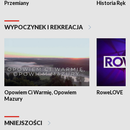
Przemiany
Historia Ręką
WYPOCZYNEK I REKREACJA
Opowiem Ci Warmię, Opowiem
RoweLOVE
Mazury
MNIEJSZOŚCI