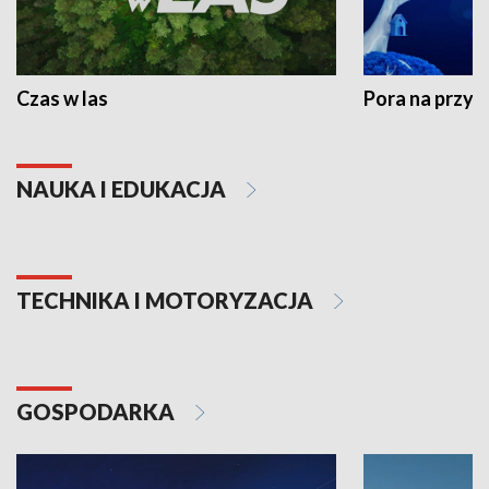
Czas w las
Pora na przyr
NAUKA I EDUKACJA
TECHNIKA I MOTORYZACJA
GOSPODARKA