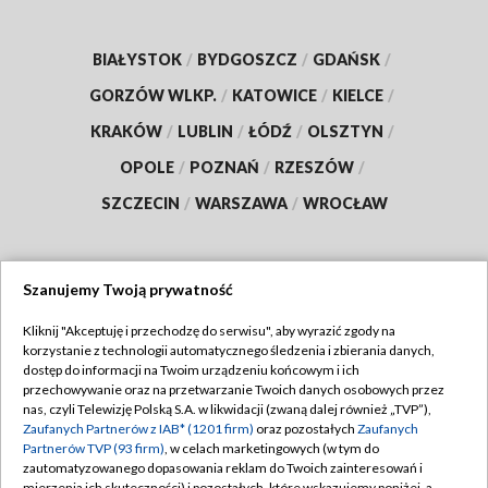
BIAŁYSTOK
/
BYDGOSZCZ
/
GDAŃSK
/
GORZÓW WLKP.
/
KATOWICE
/
KIELCE
/
KRAKÓW
/
LUBLIN
/
ŁÓDŹ
/
OLSZTYN
/
OPOLE
/
POZNAŃ
/
RZESZÓW
/
SZCZECIN
/
WARSZAWA
/
WROCŁAW
Szanujemy Twoją prywatność
Dołącz do nas:
Kliknij "Akceptuję i przechodzę do serwisu", aby wyrazić zgody na
korzystanie z technologii automatycznego śledzenia i zbierania danych,
TVP
dostęp do informacji na Twoim urządzeniu końcowym i ich
Abonament TVP
przechowywanie oraz na przetwarzanie Twoich danych osobowych przez
Regulamin TVP
nas, czyli Telewizję Polską S.A. w likwidacji (zwaną dalej również „TVP”),
Emisja w TVP
Zaufanych Partnerów z IAB* (1201 firm)
oraz pozostałych
Zaufanych
Polityka prywatności
Partnerów TVP (93 firm)
, w celach marketingowych (w tym do
Centrum informacji TVP
Moje zgody
zautomatyzowanego dopasowania reklam do Twoich zainteresowań i
mierzenia ich skuteczności) i pozostałych, które wskazujemy poniżej, a