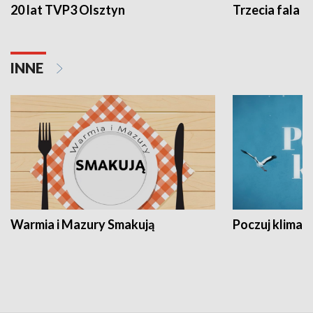
20 lat TVP3 Olsztyn
Trzecia fala -
INNE
Warmia i Mazury Smakują
Poczuj klimat