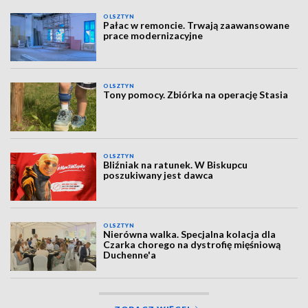
OLSZTYN
Pałac w remoncie. Trwają zaawansowane
prace modernizacyjne
OLSZTYN
Tony pomocy. Zbiórka na operację Stasia
OLSZTYN
Bliźniak na ratunek. W Biskupcu
poszukiwany jest dawca
OLSZTYN
Nierówna walka. Specjalna kolacja dla
Czarka chorego na dystrofię mięśniową
Duchenne'a