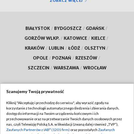
ZOBACZ WIĘCEJ
BIAŁYSTOK
/
BYDGOSZCZ
/
GDAŃSK
/
GORZÓW WLKP.
/
KATOWICE
/
KIELCE
/
KRAKÓW
/
LUBLIN
/
ŁÓDŹ
/
OLSZTYN
/
OPOLE
/
POZNAŃ
/
RZESZÓW
/
SZCZECIN
/
WARSZAWA
/
WROCŁAW
Szanujemy Twoją prywatność
Dołącz do nas:
Kliknij "Akceptuję i przechodzę do serwisu", aby wyrazić zgody na
korzystanie z technologii automatycznego śledzenia i zbierania danych,
TVP
dostęp do informacji na Twoim urządzeniu końcowym i ich
Abonament TVP
przechowywanie oraz na przetwarzanie Twoich danych osobowych przez
Regulamin TVP
nas, czyli Telewizję Polską S.A. w likwidacji (zwaną dalej również „TVP”),
Emisja w TVP
Polityka prywatności
Zaufanych Partnerów z IAB* (1201 firm)
oraz pozostałych
Zaufanych