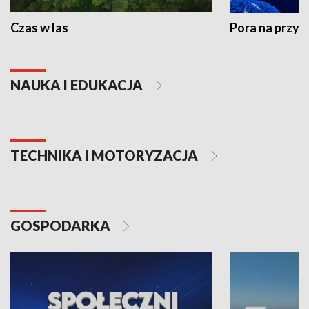
Czas w las
Pora na przyr
NAUKA I EDUKACJA
TECHNIKA I MOTORYZACJA
GOSPODARKA