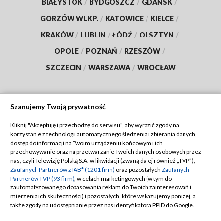
BIAŁYSTOK
/
BYDGOSZCZ
/
GDAŃSK
/
GORZÓW WLKP.
/
KATOWICE
/
KIELCE
/
KRAKÓW
/
LUBLIN
/
ŁÓDŹ
/
OLSZTYN
/
OPOLE
/
POZNAŃ
/
RZESZÓW
/
SZCZECIN
/
WARSZAWA
/
WROCŁAW
Szanujemy Twoją prywatność
Dołącz do nas:
Kliknij "Akceptuję i przechodzę do serwisu", aby wyrazić zgody na
korzystanie z technologii automatycznego śledzenia i zbierania danych,
TVP
dostęp do informacji na Twoim urządzeniu końcowym i ich
Abonament TVP
przechowywanie oraz na przetwarzanie Twoich danych osobowych przez
Regulamin TVP
nas, czyli Telewizję Polską S.A. w likwidacji (zwaną dalej również „TVP”),
Emisja w TVP
Zaufanych Partnerów z IAB* (1201 firm)
oraz pozostałych
Zaufanych
Polityka prywatności
Partnerów TVP (93 firm)
, w celach marketingowych (w tym do
Centrum informacji TVP
Moje zgody
zautomatyzowanego dopasowania reklam do Twoich zainteresowań i
mierzenia ich skuteczności) i pozostałych, które wskazujemy poniżej, a
Naziemna Telewizja Cyfrowa
Pomoc
także zgody na udostępnianie przez nas identyfikatora PPID do Google.
Sklep TVP
Biuro reklamy